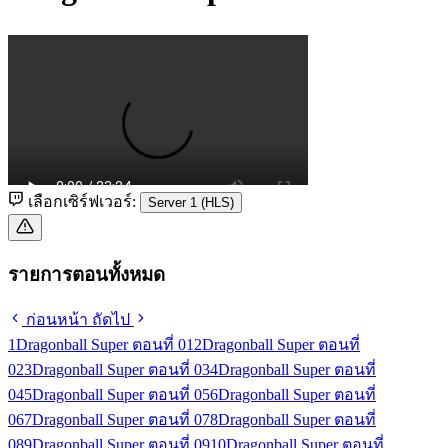
เลือกเซิร์ฟเวอร์:
Server 1 (HLS)
รายการตอนทั้งหมด
ก่อนหน้า
ถัดไป
1
Dragonball Super ตอนที่ 01
2
Dragonball Super ตอนที่
02
3
Dragonball Super ตอนที่ 03
4
Dragonball Super ตอนที่
04
5
Dragonball Super ตอนที่ 05
6
Dragonball Super ตอนที่
06
7
Dragonball Super ตอนที่ 07
8
Dragonball Super ตอนที่
08
9
Dragonball Super ตอนที่ 09
10
Dragonball Super ตอนที่