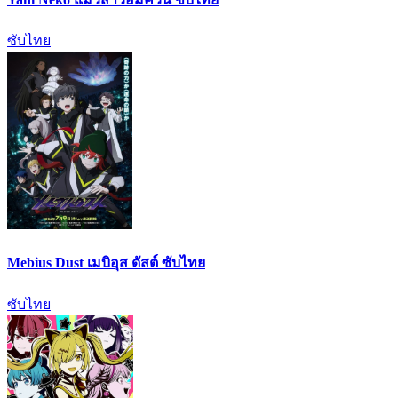
ซับไทย
Mebius Dust เมบิอุส ดัสต์ ซับไทย
ซับไทย