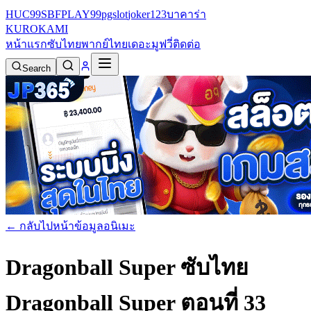
HUC99
SBFPLAY99
pgslot
joker123
บาคาร่า
KURO
KAMI
หน้าแรก
ซับไทย
พากย์ไทย
เดอะมูฟวี่
ติดต่อ
Search
← กลับไปหน้าข้อมูลอนิเมะ
Dragonball Super ซับไทย
Dragonball Super ตอนที่ 33