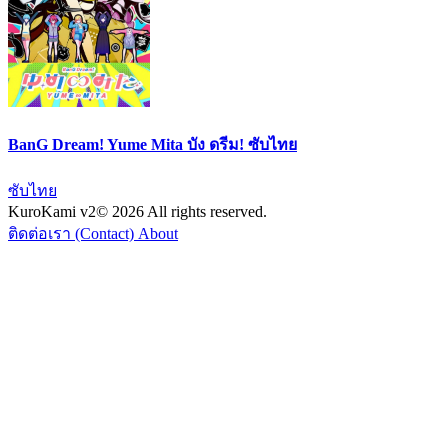
BanG Dream! Yume Mita บัง ดรีม! ซับไทย
ซับไทย
KuroKami
v2
© 2026 All rights reserved.
ติดต่อเรา (Contact)
About