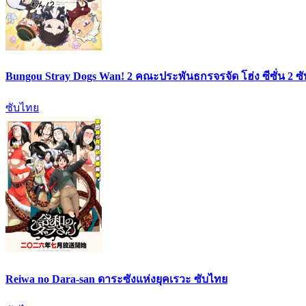
Bungou Stray Dogs Wan! 2 คณะประพันธกรจรจัด โฮ่ง ซีซั่น 2 ซ
ซับไทย
Reiwa no Dara-san ดาระซังแห่งยุคเรวะ ซับไทย