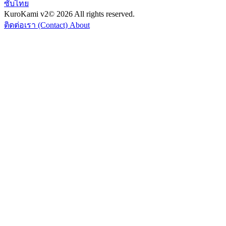
ซับไทย
KuroKami
v2
© 2026 All rights reserved.
ติดต่อเรา (Contact)
About