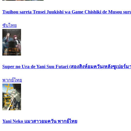
Tsuihou sareta Tensei Juukishi wa Game Chishiki de Musou sur
ซับไทย
Super no Ura de Yani Suu Futari (สองสิงห์อมควัน)หลังซูเปอร์มา
พากย์ไทย
Yani Neko แมวสาวอมควัน พากย์ไทย