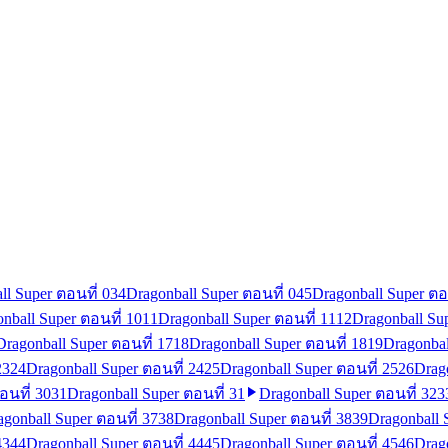
ll Super ตอนที่ 03
4
Dragonball Super ตอนที่ 04
5
Dragonball Super ตอ
nball Super ตอนที่ 10
11
Dragonball Super ตอนที่ 11
12
Dragonball Sup
Dragonball Super ตอนที่ 17
18
Dragonball Super ตอนที่ 18
19
Dragonbal
23
24
Dragonball Super ตอนที่ 24
25
Dragonball Super ตอนที่ 25
26
Drag
อนที่ 30
31
Dragonball Super ตอนที่ 31
Dragonball Super ตอนที่ 32
3
agonball Super ตอนที่ 37
38
Dragonball Super ตอนที่ 38
39
Dragonball 
43
44
Dragonball Super ตอนที่ 44
45
Dragonball Super ตอนที่ 45
46
Drag