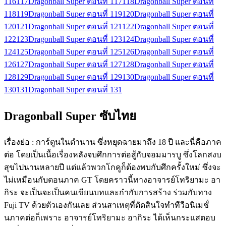
116
117
Dragonball Super ตอนที่ 117
118
Dragonball Super ตอนที่
118
119
Dragonball Super ตอนที่ 119
120
Dragonball Super ตอนที่
120
121
Dragonball Super ตอนที่ 121
122
Dragonball Super ตอนที่
122
123
Dragonball Super ตอนที่ 123
124
Dragonball Super ตอนที่
124
125
Dragonball Super ตอนที่ 125
126
Dragonball Super ตอนที่
126
127
Dragonball Super ตอนที่ 127
128
Dragonball Super ตอนที่
128
129
Dragonball Super ตอนที่ 129
130
Dragonball Super ตอนที่
130
131
Dragonball Super ตอนที่ 131
Dragonball Super ซับไทย
เรื่องย่อ : การ์ตูนในตำนาน ซึ่งหยุดฉายมาถึง 18 ปี และนี่คือภาค
ต่อ โดยเป็นเนื้อเรื่องหลังจบศึกการต่อสู้กับจอมมารบู ซึ่งโลกสงบ
สุขไปนานหลายปี แต่แล้วพวกโกคูก็ต้องพบกับศึกครั้งใหม่ ซึ่งจะ
ไม่เหมือนกับตอนภาค GT โดยคราวนี้ทางอาจารย์โทริยามะ อา
กิระ จะเป็นจะเป็นคนเขียนบทและกำกับการสร้าง ร่วมกับทาง
Fuji TV ด้วยตัวเองกันเลย ส่วนสาเหตุที่ตัดสินใจทำทีวีอนิเมชั่
นภาคต่อก็เพราะ อาจารย์โทริยามะ อากิระ ได้เห็นกระแสตอบ