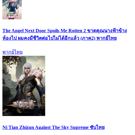
The Angel Next Door Spoils Me Rotten 2 ขาดคุณนางฟ้าข้าง
ห้องไป ผมคงมีชีวิตต่อไปไม่ได้อีกแล้ว (ภาค2) พากย์ไทย
พากย์ไทย
Ni Tian Zhizun Against The Sky Supreme ซับไทย