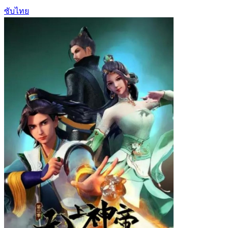
ซับไทย