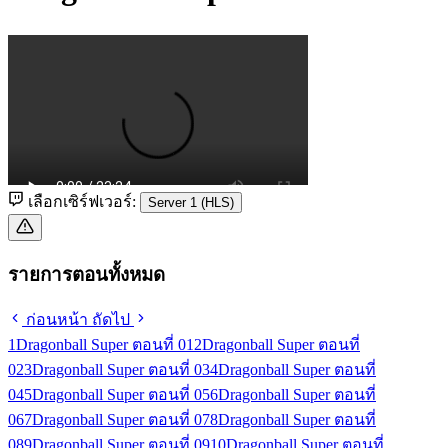
เลือกเซิร์ฟเวอร์:
Server 1 (HLS)
รายการตอนทั้งหมด
ก่อนหน้า
ถัดไป
1
Dragonball Super ตอนที่ 01
2
Dragonball Super ตอนที่
02
3
Dragonball Super ตอนที่ 03
4
Dragonball Super ตอนที่
04
5
Dragonball Super ตอนที่ 05
6
Dragonball Super ตอนที่
06
7
Dragonball Super ตอนที่ 07
8
Dragonball Super ตอนที่
08
9
Dragonball Super ตอนที่ 09
10
Dragonball Super ตอนที่