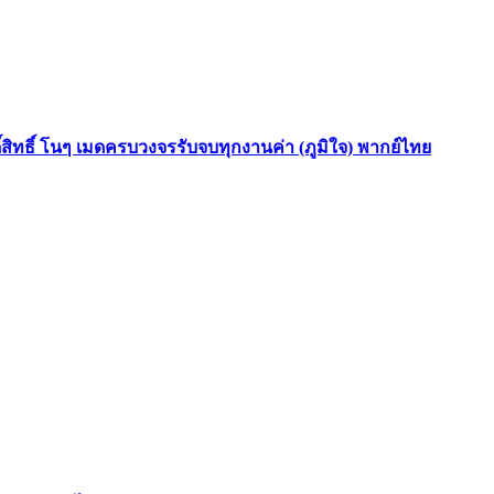
ดิ์สิทธิ์ โนๆ เมดครบวงจรรับจบทุกงานค่า (ภูมิใจ) พากย์ไทย