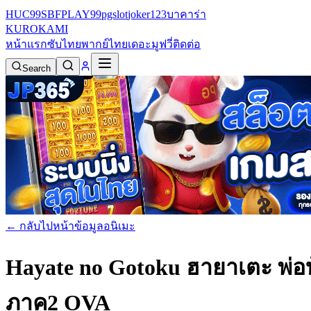
HUC99
SBFPLAY99
pgslot
joker123
บาคาร่า
KURO
KAMI
หน้าแรก
ซับไทย
พากย์ไทย
เดอะมูฟวี่
ติดต่อ
Search
← กลับไปหน้าข้อมูลอนิเมะ
Hayate no Gotoku ฮายาเตะ พ่
ภาค2 OVA