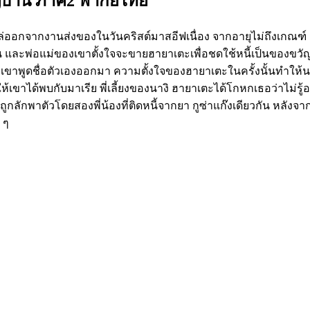
ญบาน ภาค2 พากย์ไทย
่ถูกไล่ออกจากงานส่งของในวันคริสต์มาสอีฟเนื่อง จากอายุไม่ถึงเกณฑ
,000 เยน และพ่อแม่ของเขาตั้งใจจะขายฮายาเตะเพื่อชดใช้หนี้เป็น
ราะเขาพูดชื่อตัวเองออกมา ความตั้งใจของฮายาเตะในครั้งนั้นทำให
าได้พบกับมาเรีย พี่เลี้ยงของนางิ ฮายาเตะได้โกหกเธอว่าไม่รู้อะไ
ลักพาตัวโดยสองพี่น้องที่ติดหนี้จากยา กูซ่าแก๊งเดียวกัน หลังจาก
 ๆ