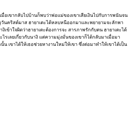
์ เมื่อเขากลับไปบ้านก็พบว่าพ่อแม่ของเขาเสียเงินไปกับการพนันจน
ของขวัญวันคริสต์มาส ฮายาเตะได้หลบหนีออกมาและพยายามจะลักพา
้นางิเข้าใจผิดว่าฮายาเตะต้องการจะ สารภาพรักกับตน ฮายาเตะได้
รเลยเกี่ยวกับนางิ แต่ความมุ่งมั่นของเขาก็ได้กลับมาเมื่อมา
นั้น เขาได้ให้เธอช่วยหางานใหม่ให้เขา ซึ่งต่อมาทำให้เขาได้เป็น