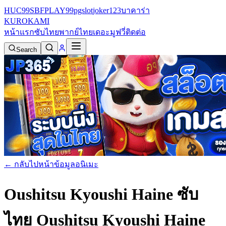
HUC99
SBFPLAY99
pgslot
joker123
บาคาร่า
KURO
KAMI
หน้าแรก
ซับไทย
พากย์ไทย
เดอะมูฟวี่
ติดต่อ
Search
← กลับไปหน้าข้อมูลอนิเมะ
Oushitsu Kyoushi Haine ซับ
ไทย
Oushitsu Kyoushi Haine