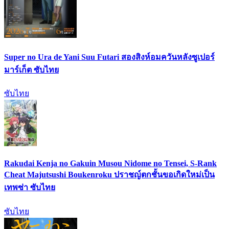
Super no Ura de Yani Suu Futari สองสิงห์อมควันหลังซูเปอร์
มาร์เก็ต ซับไทย
ซับไทย
Rakudai Kenja no Gakuin Musou Nidome no Tensei, S-Rank
Cheat Majutsushi Boukenroku ปราชญ์ตกชั้นขอเกิดใหม่เป็น
เทพซ่า ซับไทย
ซับไทย