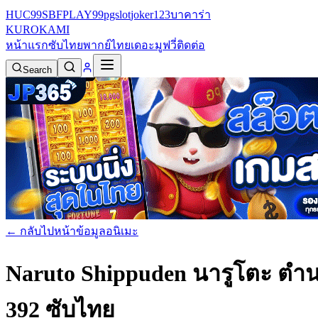
HUC99
SBFPLAY99
pgslot
joker123
บาคาร่า
KURO
KAMI
หน้าแรก
ซับไทย
พากย์ไทย
เดอะมูฟวี่
ติดต่อ
Search
← กลับไปหน้าข้อมูลอนิเมะ
Naruto Shippuden นารูโตะ ตำน
392 ซับไทย