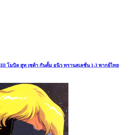
II โมบิล สูท เซต้า กันดั้ม อนิว ทรานสเลชั่น 1-3 พากย์ไทย