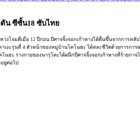
น ซีซั้น18 ซับไทย
้าหางโจมตีเมื่อ 12 ปีก่อน ปีศาจจิ้งจอกเก้าหางได้ตื่นขึ้นจากก
ฮคาเงะรุ่นที่ 4 หัวหน้าของหมู่บ้านโคโนฮะ ได้สละชีวิตด้วยการกา
 โคโนฮะ ร่างกายของนารุโตะได้ผนึกปีศาจจิ้งจอกเก้าหางที่ร้ายกาจไว
อยู่ต่อไป