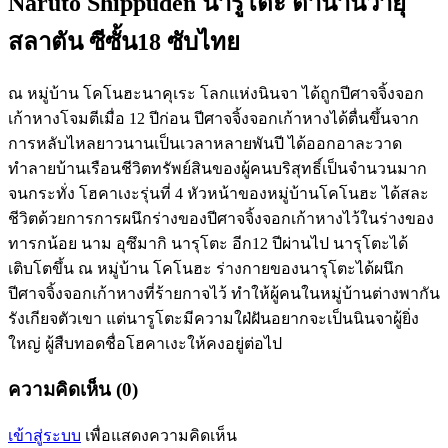
Naruto Shippuden นารูโตะ ตำนานวายุ
สลาตัน ซีซั้น18 ซับไทย
ณ หมู่บ้าน โคโนฮะนาคุเระ โลกแห่งนินจา ได้ถูกปีศาจจิ้งจอก
เก้าหางโจมตีเมื่อ 12 ปีก่อน ปีศาจจิ้งจอกเก้าหางได้ตื่นขึ้นจาก
การหลับไหลยาวนานเป็นเวลาหลายพันปี ได้ออกอาละวาด
ทำลายบ้านเรือนชีวิตทรัพย์สินของผู้คนบริสุทธิ์เป็นจำนวนมาก
จนกระทั่ง โฮคาเงะรุ่นที่ 4 หัวหน้าของหมู่บ้านโคโนฮะ ได้สละ
ชีวิตด้วยการการผนึกร่างของปีศาจจิ้งจอกเก้าหางไว้ในร่างของ
ทารกน้อย นาม อุซึมากิ นารุโตะ อีก12 ปีผ่านไป นารุโตะได้
เติบโตขึ้น ณ หมู่บ้าน โคโนฮะ ร่างกายของนารุโตะได้ผนึก
ปีศาจจิ้งจอกเก้าหางที่ร้ายกาจไว้ ทำให้ผู้คนในหมู่บ้านต่างพากัน
รังเกียจตัวเขา แต่นารูโตะมีความใฝ่ฝันอยากจะเป็นนินจาผู้ยิ่ง
ใหญ่ ผู้สืบทอดชื่อโฮคาเงะให้คงอยู่ต่อไป
ความคิดเห็น (0)
เข้าสู่ระบบ
เพื่อแสดงความคิดเห็น