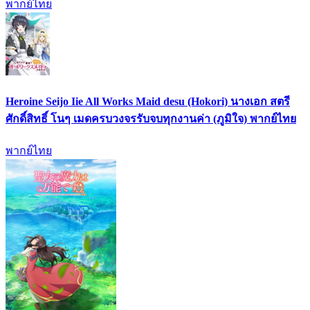
พากย์ไทย
Heroine Seijo Iie All Works Maid desu (Hokori) นางเอก สตรี
ศักดิ์สิทธิ์ โนๆ เมดครบวงจรรับจบทุกงานค่า (ภูมิใจ) พากย์ไทย
พากย์ไทย