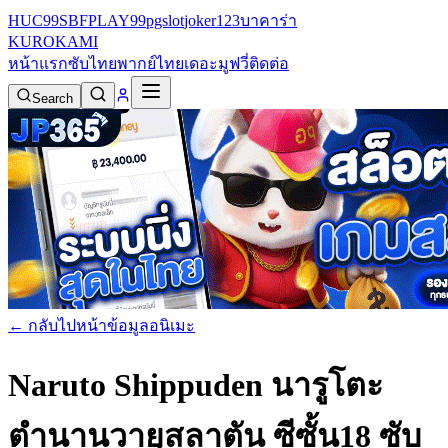
HUC99
SBFPLAY99
pgslot
joker123
บาคาร่า
KURO
KAMI
หน้าแรก
ซับไทย
พากย์ไทย
เดอะมูฟวี่
ติดต่อ
Search
← กลับไปหน้าข้อมูลอนิเมะ
Naruto Shippuden นารูโตะ
ตำนานวายุสลาตัน ซีซั้น18 ซับ