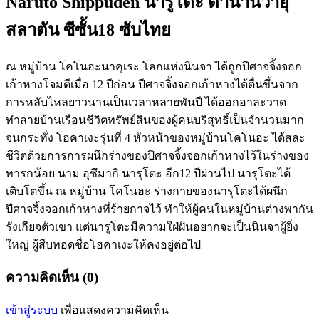
Naruto Shippuden นารูโตะ ตำนานวายุ
สลาตัน ซีซั้น18 ซับไทย
ณ หมู่บ้าน โคโนฮะนาคุเระ โลกแห่งนินจา ได้ถูกปีศาจจิ้งจอก
เก้าหางโจมตีเมื่อ 12 ปีก่อน ปีศาจจิ้งจอกเก้าหางได้ตื่นขึ้นจาก
การหลับไหลยาวนานเป็นเวลาหลายพันปี ได้ออกอาละวาด
ทำลายบ้านเรือนชีวิตทรัพย์สินของผู้คนบริสุทธิ์เป็นจำนวนมาก
จนกระทั่ง โฮคาเงะรุ่นที่ 4 หัวหน้าของหมู่บ้านโคโนฮะ ได้สละ
ชีวิตด้วยการการผนึกร่างของปีศาจจิ้งจอกเก้าหางไว้ในร่างของ
ทารกน้อย นาม อุซึมากิ นารุโตะ อีก12 ปีผ่านไป นารุโตะได้
เติบโตขึ้น ณ หมู่บ้าน โคโนฮะ ร่างกายของนารุโตะได้ผนึก
ปีศาจจิ้งจอกเก้าหางที่ร้ายกาจไว้ ทำให้ผู้คนในหมู่บ้านต่างพากัน
รังเกียจตัวเขา แต่นารูโตะมีความใฝ่ฝันอยากจะเป็นนินจาผู้ยิ่ง
ใหญ่ ผู้สืบทอดชื่อโฮคาเงะให้คงอยู่ต่อไป
ความคิดเห็น (0)
เข้าสู่ระบบ
เพื่อแสดงความคิดเห็น