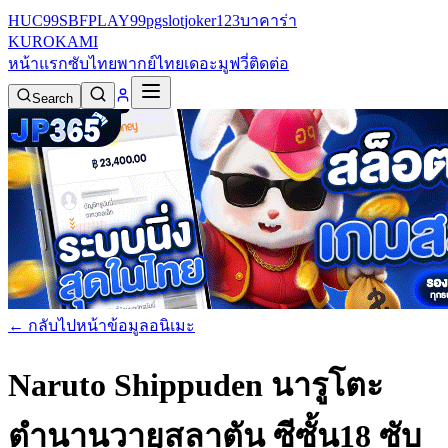
HUC99
SBFPLAY99
pgslot
joker123
บาคาร่า
KURO
KAMI
หน้าแรก
ซับไทย
พากย์ไทย
เดอะมูฟวี่
ติดต่อ
Search
← กลับไปหน้าข้อมูลอนิเมะ
Naruto Shippuden นารูโตะ
ตำนานวายุสลาตัน ซีซั้น18 ซับ