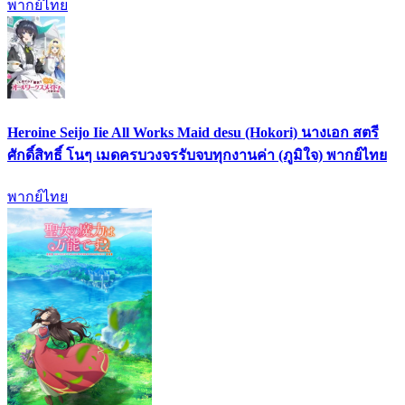
พากย์ไทย
Heroine Seijo Iie All Works Maid desu (Hokori) นางเอก สตรี
ศักดิ์สิทธิ์ โนๆ เมดครบวงจรรับจบทุกงานค่า (ภูมิใจ) พากย์ไทย
พากย์ไทย