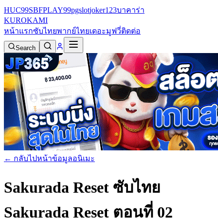
HUC99
SBFPLAY99
pgslot
joker123
บาคาร่า
KURO
KAMI
หน้าแรก
ซับไทย
พากย์ไทย
เดอะมูฟวี่
ติดต่อ
Search
← กลับไปหน้าข้อมูลอนิเมะ
Sakurada Reset ซับไทย
Sakurada Reset ตอนที่ 02