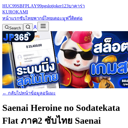
HUC99
SBFPLAY99
pgslot
joker123
บาคาร่า
KURO
KAMI
หน้าแรก
ซับไทย
พากย์ไทย
เดอะมูฟวี่
ติดต่อ
Search
← กลับไปหน้าข้อมูลอนิเมะ
Saenai Heroine no Sodatekata
Flat ภาค2 ซับไทย
Saenai