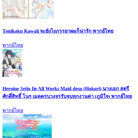
Tonikaku Kawaii จะยังไงภรรยาผมก็น่ารัก พากย์ไทย
พากย์ไทย
Heroine Seijo Iie All Works Maid desu (Hokori) นางเอก สตรี
ศักดิ์สิทธิ์ โนๆ เมดครบวงจรรับจบทุกงานค่า (ภูมิใจ) พากย์ไทย
พากย์ไทย