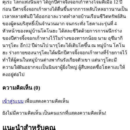
คุเระ โลกแห่งนินจา ได้ถูกปีศาจจิ้งจอกเก้าหางโจมตีเมื่อ 12 ปี
ก่อน ปีศาจจิ้งจอกเก้าหางได้ตื่นขึ้นจากการหลับไหลยาวนานเป็น
เวลาหลายพันปี ได้ออกอาละวาดทำลายบ้านเรือนชีวิตทรัพย์สิน
ของผู้คนบริสุทธิ์เป็นจำนวนมาก จนกระทั่ง โฮคาเงะรุ่นที่ 4
หัวหน้าของหมู่บ้านโคโนฮะ ได้สละชีวิตด้วยการการผนึกร่าง
ของปีศาจจิ้งจอกเก้าหางไว้ในร่างของทารกน้อย นาม อุซึมากิ
นารุโตะ อีก12 ปีผ่านไป นารุโตะได้เติบโตขึ้น ณ หมู่บ้าน โคโน
ฮะ ร่างกายของนารุโตะได้ผนึกปีศาจจิ้งจอกเก้าหางที่ร้ายกาจไว้
ทำให้ผู้คนในหมู่บ้านต่างพากันรังเกียจตัวเขา แต่นารูโตะมี
ความใฝ่ฝันอยากจะเป็นนินจาผู้ยิ่งใหญ่ ผู้สืบทอดชื่อโฮคาเงะให้
คงอยู่ต่อไป
ความคิดเห็น (0)
เข้าสู่ระบบ
เพื่อแสดงความคิดเห็น
ยังไม่มีความคิดเห็น เป็นคนแรกที่แสดงความคิดเห็น!
แนะนำสำหรับคุณ