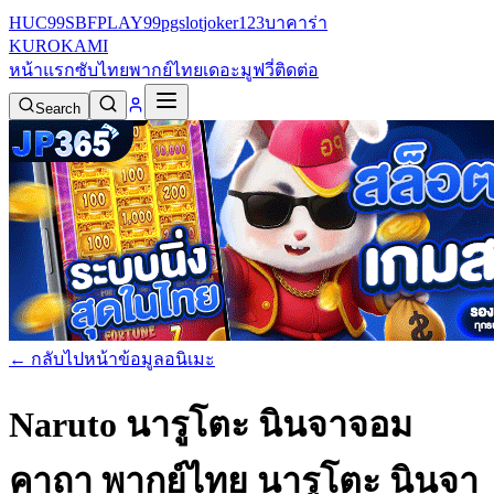
HUC99
SBFPLAY99
pgslot
joker123
บาคาร่า
KURO
KAMI
หน้าแรก
ซับไทย
พากย์ไทย
เดอะมูฟวี่
ติดต่อ
Search
← กลับไปหน้าข้อมูลอนิเมะ
Naruto นารูโตะ นินจาจอม
คาถา พากย์ไทย
นารูโตะ นินจา