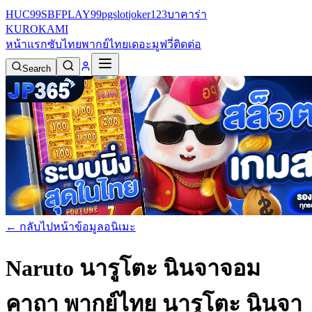
HUC99
SBFPLAY99
pgslot
joker123
บาคาร่า
KURO
KAMI
หน้าแรก
ซับไทย
พากย์ไทย
เดอะมูฟวี่
ติดต่อ
Search
← กลับไปหน้าข้อมูลอนิเมะ
Naruto นารูโตะ นินจาจอม
คาถา พากย์ไทย
นารูโตะ นินจา