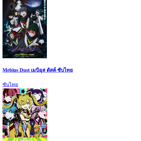
Mebius Dust เมบิอุส ดัสต์ ซับไทย
ซับไทย