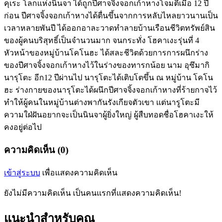
คุเระ โลกแห่งนินจา ได้ถูกปีศาจจิ้งจอกเก้าหางโจมตีเมื่อ 12 ปี
ก่อน ปีศาจจิ้งจอกเก้าหางได้ตื่นขึ้นจากการหลับไหลยาวนานเป็น
เวลาหลายพันปี ได้ออกอาละวาดทำลายบ้านเรือนชีวิตทรัพย์สิน
ของผู้คนบริสุทธิ์เป็นจำนวนมาก จนกระทั่ง โฮคาเงะรุ่นที่ 4
หัวหน้าของหมู่บ้านโคโนฮะ ได้สละชีวิตด้วยการการผนึกร่าง
ของปีศาจจิ้งจอกเก้าหางไว้ในร่างของทารกน้อย นาม อุซึมากิ
นารุโตะ อีก12 ปีผ่านไป นารุโตะได้เติบโตขึ้น ณ หมู่บ้าน โคโน
ฮะ ร่างกายของนารุโตะได้ผนึกปีศาจจิ้งจอกเก้าหางที่ร้ายกาจไว้
ทำให้ผู้คนในหมู่บ้านต่างพากันรังเกียจตัวเขา แต่นารูโตะมี
ความใฝ่ฝันอยากจะเป็นนินจาผู้ยิ่งใหญ่ ผู้สืบทอดชื่อโฮคาเงะให้
คงอยู่ต่อไป
ความคิดเห็น (0)
เข้าสู่ระบบ
เพื่อแสดงความคิดเห็น
ยังไม่มีความคิดเห็น เป็นคนแรกที่แสดงความคิดเห็น!
แนะนำสำหรับคุณ