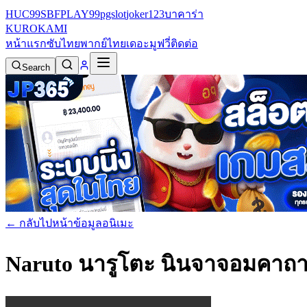
HUC99
SBFPLAY99
pgslot
joker123
บาคาร่า
KURO
KAMI
หน้าแรก
ซับไทย
พากย์ไทย
เดอะมูฟวี่
ติดต่อ
Search
← กลับไปหน้าข้อมูลอนิเมะ
Naruto นารูโตะ นินจาจอมคาถ