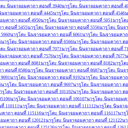
โตะ นินจาจอมคาถา ตอนที่ 39
40
นารูโตะ นินจาจอมคาถา ตอนที่ 4
นินจาจอมคาถา ตอนที่ 44
45
นารูโตะ นินจาจอมคาถา ตอนที่ 45
46
น
จอมคาถา ตอนที่ 49
50
นารูโตะ นินจาจอมคาถา ตอนที่ 50
51
นารูโต
า ตอนที่ 54
55
นารูโตะ นินจาจอมคาถา ตอนที่ 55
56
นารูโตะ นินจ
 59
60
นารูโตะ นินจาจอมคาถา ตอนที่ 60
61
นารูโตะ นินจาจอมคาถา
5
นารูโตะ นินจาจอมคาถา ตอนที่ 65
66
นารูโตะ นินจาจอมคาถา ตอน
โตะ นินจาจอมคาถา ตอนที่ 70
71
นารูโตะ นินจาจอมคาถา ตอนที่ 7
นินจาจอมคาถา ตอนที่ 75
76
นารูโตะ นินจาจอมคาถา ตอนที่ 76
77
น
จอมคาถา ตอนที่ 80
81
นารูโตะ นินจาจอมคาถา ตอนที่ 81
82
นารูโต
า ตอนที่ 85
86
นารูโตะ นินจาจอมคาถา ตอนที่ 86
87
นารูโตะ นินจ
 90
91
นารูโตะ นินจาจอมคาถา ตอนที่ 91
92
นารูโตะ นินจาจอมคาถา
6
นารูโตะ นินจาจอมคาถา ตอนที่ 96
97
นารูโตะ นินจาจอมคาถา ตอน
ารูโตะ นินจาจอมคาถา ตอนที่ 101
102
นารูโตะ นินจาจอมคาถา ตอน
05
106
นารูโตะ นินจาจอมคาถา ตอนที่ 106
107
นารูโตะ นินจาจอมคา
ี่ 110
111
นารูโตะ นินจาจอมคาถา ตอนที่ 111
112
นารูโตะ นินจาจ
มคาถา ตอนที่ 115
116
นารูโตะ นินจาจอมคาถา ตอนที่ 116
117
นารู
จอมคาถา ตอนที่ 120
121
นารูโตะ นินจาจอมคาถา ตอนที่ 121
122
นา
ินจาจอมคาถา ตอนที่ 125
126
นารูโตะ นินจาจอมคาถา ตอนที่ 126
1