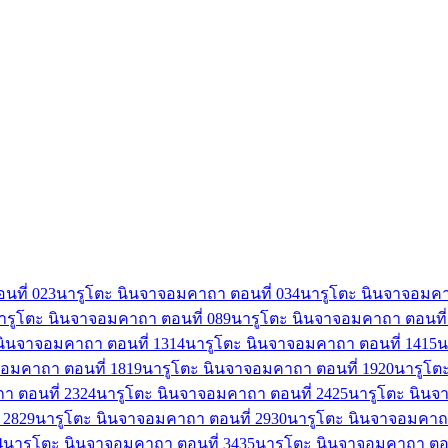
นที่ 02
3
นารูโตะ นินจาจอมคาถา ตอนที่ 03
4
นารูโตะ นินจาจอมคา
ารูโตะ นินจาจอมคาถา ตอนที่ 08
9
นารูโตะ นินจาจอมคาถา ตอนที่
นินจาจอมคาถา ตอนที่ 13
14
นารูโตะ นินจาจอมคาถา ตอนที่ 14
15
น
จอมคาถา ตอนที่ 18
19
นารูโตะ นินจาจอมคาถา ตอนที่ 19
20
นารูโต
า ตอนที่ 23
24
นารูโตะ นินจาจอมคาถา ตอนที่ 24
25
นารูโตะ นินจ
 28
29
นารูโตะ นินจาจอมคาถา ตอนที่ 29
30
นารูโตะ นินจาจอมคาถา
4
นารูโตะ นินจาจอมคาถา ตอนที่ 34
35
นารูโตะ นินจาจอมคาถา ตอน