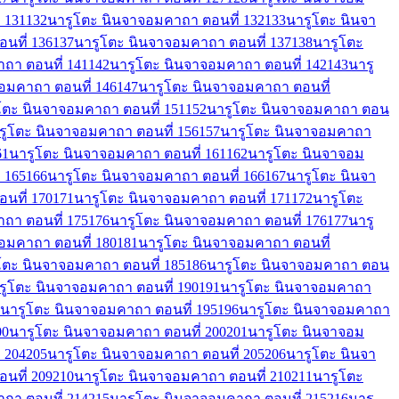
 131
132
นารูโตะ นินจาจอมคาถา ตอนที่ 132
133
นารูโตะ นินจา
นที่ 136
137
นารูโตะ นินจาจอมคาถา ตอนที่ 137
138
นารูโตะ
ถา ตอนที่ 141
142
นารูโตะ นินจาจอมคาถา ตอนที่ 142
143
นารู
อมคาถา ตอนที่ 146
147
นารูโตะ นินจาจอมคาถา ตอนที่
โตะ นินจาจอมคาถา ตอนที่ 151
152
นารูโตะ นินจาจอมคาถา ตอน
รูโตะ นินจาจอมคาถา ตอนที่ 156
157
นารูโตะ นินจาจอมคาถา
61
นารูโตะ นินจาจอมคาถา ตอนที่ 161
162
นารูโตะ นินจาจอม
 165
166
นารูโตะ นินจาจอมคาถา ตอนที่ 166
167
นารูโตะ นินจา
นที่ 170
171
นารูโตะ นินจาจอมคาถา ตอนที่ 171
172
นารูโตะ
ถา ตอนที่ 175
176
นารูโตะ นินจาจอมคาถา ตอนที่ 176
177
นารู
อมคาถา ตอนที่ 180
181
นารูโตะ นินจาจอมคาถา ตอนที่
โตะ นินจาจอมคาถา ตอนที่ 185
186
นารูโตะ นินจาจอมคาถา ตอน
รูโตะ นินจาจอมคาถา ตอนที่ 190
191
นารูโตะ นินจาจอมคาถา
นารูโตะ นินจาจอมคาถา ตอนที่ 195
196
นารูโตะ นินจาจอมคาถา
00
นารูโตะ นินจาจอมคาถา ตอนที่ 200
201
นารูโตะ นินจาจอม
 204
205
นารูโตะ นินจาจอมคาถา ตอนที่ 205
206
นารูโตะ นินจา
นที่ 209
210
นารูโตะ นินจาจอมคาถา ตอนที่ 210
211
นารูโตะ
ถา ตอนที่ 214
215
นารูโตะ นินจาจอมคาถา ตอนที่ 215
216
นารู