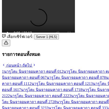
เลือกเซิร์ฟเวอร์:
Server 1 (HLS)
รายการตอนทั้งหมด
ก่อนหน้า
ถัดไป
1
นารูโตะ นินจาจอมคาถา ตอนที่ 01
2
นารูโตะ นินจาจอมคาถา ตอ
นินจาจอมคาถา ตอนที่ 06
7
นารูโตะ นินจาจอมคาถา ตอนที่ 07
8
น
คาถา ตอนที่ 11
12
นารูโตะ นินจาจอมคาถา ตอนที่ 12
13
นารูโตะ 
ตอนที่ 16
17
นารูโตะ นินจาจอมคาถา ตอนที่ 17
18
นารูโตะ นินจา
21
22
นารูโตะ นินจาจอมคาถา ตอนที่ 22
23
นารูโตะ นินจาจอมคาถ
โตะ นินจาจอมคาถา ตอนที่ 27
28
นารูโตะ นินจาจอมคาถา ตอนที่
นินจาจอมคาถา ตอนที่ 32
33
นารูโตะ นินจาจอมคาถา ตอนที่ 33
3