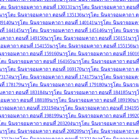
โตะ นินจาจอมคาถา ตอนที่ 130
131
นารูโตะ นินจาจอมคาถา ตอนที่
นารูโตะ นินจาจอมคาถา ตอนที่ 135
136
นารูโตะ นินจาจอมคาถา ตอ
39
140
นารูโตะ นินจาจอมคาถา ตอนที่ 140
141
นารูโตะ นินจาจอมคา
ี่ 144
145
นารูโตะ นินจาจอมคาถา ตอนที่ 145
146
นารูโตะ นินจาจ
มคาถา ตอนที่ 149
150
นารูโตะ นินจาจอมคาถา ตอนที่ 150
151
นารู
จอมคาถา ตอนที่ 154
155
นารูโตะ นินจาจอมคาถา ตอนที่ 155
156
นา
ินจาจอมคาถา ตอนที่ 159
160
นารูโตะ นินจาจอมคาถา ตอนที่ 160
1
โตะ นินจาจอมคาถา ตอนที่ 164
165
นารูโตะ นินจาจอมคาถา ตอนที่
นารูโตะ นินจาจอมคาถา ตอนที่ 169
170
นารูโตะ นินจาจอมคาถา ตอ
73
174
นารูโตะ นินจาจอมคาถา ตอนที่ 174
175
นารูโตะ นินจาจอมคา
ี่ 178
179
นารูโตะ นินจาจอมคาถา ตอนที่ 179
180
นารูโตะ นินจาจ
มคาถา ตอนที่ 183
184
นารูโตะ นินจาจอมคาถา ตอนที่ 184
185
นารู
จอมคาถา ตอนที่ 188
189
นารูโตะ นินจาจอมคาถา ตอนที่ 189
190
นา
จาจอมคาถา ตอนที่ 193
194
นารูโตะ นินจาจอมคาถา ตอนที่ 194
195
ินจาจอมคาถา ตอนที่ 198
199
นารูโตะ นินจาจอมคาถา ตอนที่ 199
2
โตะ นินจาจอมคาถา ตอนที่ 203
204
นารูโตะ นินจาจอมคาถา ตอนที่
นารูโตะ นินจาจอมคาถา ตอนที่ 208
209
นารูโตะ นินจาจอมคาถา ตอ
12
213
นารูโตะ นินจาจอมคาถา ตอนที่ 213
214
นารูโตะ นินจาจอมคา