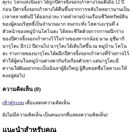
คุเระ โลกแห่งนินจา ได้ถูกปีศาจจิ้งจอกเก้าหางโจมตีเมื่อ 12 ปี
ก่อน ปีศาจจิ้งจอกเก้าหางได้ตื่นขึ้นจากการหลับไหลยาวนานเป็น
เวลาหลายพันปี ได้ออกอาละวาดทำลายบ้านเรือนชีวิตทรัพย์สิน
ของผู้คนบริสุทธิ์เป็นจำนวนมาก จนกระทั่ง โฮคาเงะรุ่นที่ 4
หัวหน้าของหมู่บ้านโคโนฮะ ได้สละชีวิตด้วยการการผนึกร่าง
ของปีศาจจิ้งจอกเก้าหางไว้ในร่างของทารกน้อย นาม อุซึมากิ
นารุโตะ อีก12 ปีผ่านไป นารุโตะได้เติบโตขึ้น ณ หมู่บ้าน โคโน
ฮะ ร่างกายของนารุโตะได้ผนึกปีศาจจิ้งจอกเก้าหางที่ร้ายกาจไว้
ทำให้ผู้คนในหมู่บ้านต่างพากันรังเกียจตัวเขา แต่นารูโตะมี
ความใฝ่ฝันอยากจะเป็นนินจาผู้ยิ่งใหญ่ ผู้สืบทอดชื่อโฮคาเงะให้
คงอยู่ต่อไป
ความคิดเห็น (0)
เข้าสู่ระบบ
เพื่อแสดงความคิดเห็น
ยังไม่มีความคิดเห็น เป็นคนแรกที่แสดงความคิดเห็น!
แนะนำสำหรับคุณ