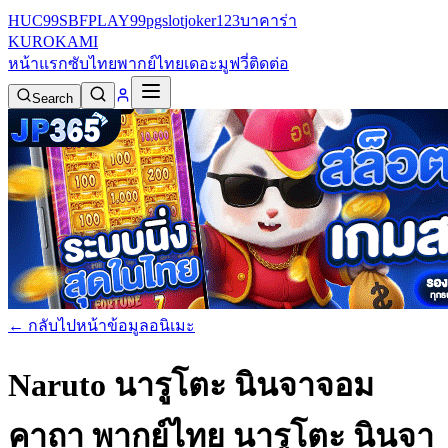
HUC99
SBFPLAY99
pgslot
joker123
บาคาร่า
KURO
KAMI
หน้าแรก
ซับไทย
พากย์ไทย
เดอะมูฟวี่
ติดต่อ
Search
← กลับไปหน้าข้อมูลอนิเมะ
Naruto นารูโตะ นินจาจอม
คาถา พากย์ไทย
นารูโตะ นินจา