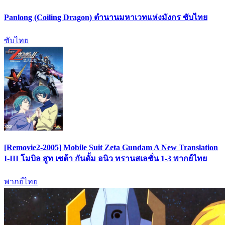
Panlong (Coiling Dragon) ตำนานมหาเวทแห่งมังกร ซับไทย
ซับไทย
[Removie2-2005] Mobile Suit Zeta Gundam A New Translation
I-III โมบิล สูท เซต้า กันดั้ม อนิว ทรานสเลชั่น 1-3 พากย์ไทย
พากย์ไทย