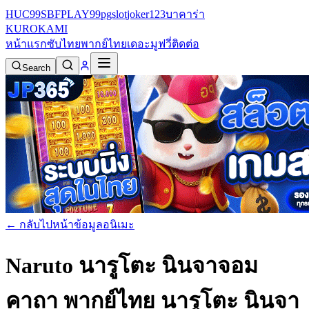
HUC99
SBFPLAY99
pgslot
joker123
บาคาร่า
KURO
KAMI
หน้าแรก
ซับไทย
พากย์ไทย
เดอะมูฟวี่
ติดต่อ
Search
← กลับไปหน้าข้อมูลอนิเมะ
Naruto นารูโตะ นินจาจอม
คาถา พากย์ไทย
นารูโตะ นินจา