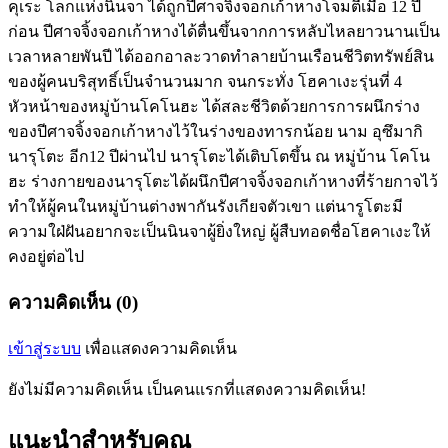
คุเระ โลกแห่งนินจา ได้ถูกปีศาจจิ้งจอกเก้าหางโจมตีเมื่อ 12 ปี
ก่อน ปีศาจจิ้งจอกเก้าหางได้ตื่นขึ้นจากการหลับไหลยาวนานเป็น
เวลาหลายพันปี ได้ออกอาละวาดทำลายบ้านเรือนชีวิตทรัพย์สิน
ของผู้คนบริสุทธิ์เป็นจำนวนมาก จนกระทั่ง โฮคาเงะรุ่นที่ 4
หัวหน้าของหมู่บ้านโคโนฮะ ได้สละชีวิตด้วยการการผนึกร่าง
ของปีศาจจิ้งจอกเก้าหางไว้ในร่างของทารกน้อย นาม อุซึมากิ
นารุโตะ อีก12 ปีผ่านไป นารุโตะได้เติบโตขึ้น ณ หมู่บ้าน โคโน
ฮะ ร่างกายของนารุโตะได้ผนึกปีศาจจิ้งจอกเก้าหางที่ร้ายกาจไว้
ทำให้ผู้คนในหมู่บ้านต่างพากันรังเกียจตัวเขา แต่นารูโตะมี
ความใฝ่ฝันอยากจะเป็นนินจาผู้ยิ่งใหญ่ ผู้สืบทอดชื่อโฮคาเงะให้
คงอยู่ต่อไป
ความคิดเห็น (0)
เข้าสู่ระบบ
เพื่อแสดงความคิดเห็น
ยังไม่มีความคิดเห็น เป็นคนแรกที่แสดงความคิดเห็น!
แนะนำสำหรับคุณ