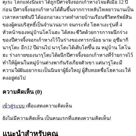
คุเระ โลกแห่งนินจา ได้ถูกปีศาจจิ้งจอกเก้าหางโจมตีเมื่อ 12 ปี
ก่อน ปีศาจจิ้งจอกเก้าหางได้ตื่นขึ้นจากการหลับไหลยาวนานเป็น
เวลาหลายพันปี ได้ออกอาละวาดทำลายบ้านเรือนชีวิตทรัพย์สิน
ของผู้คนบริสุทธิ์เป็นจำนวนมาก จนกระทั่ง โฮคาเงะรุ่นที่ 4
หัวหน้าของหมู่บ้านโคโนฮะ ได้สละชีวิตด้วยการการผนึกร่าง
ของปีศาจจิ้งจอกเก้าหางไว้ในร่างของทารกน้อย นาม อุซึมากิ
นารุโตะ อีก12 ปีผ่านไป นารุโตะได้เติบโตขึ้น ณ หมู่บ้าน โคโน
ฮะ ร่างกายของนารุโตะได้ผนึกปีศาจจิ้งจอกเก้าหางที่ร้ายกาจไว้
ทำให้ผู้คนในหมู่บ้านต่างพากันรังเกียจตัวเขา แต่นารูโตะมี
ความใฝ่ฝันอยากจะเป็นนินจาผู้ยิ่งใหญ่ ผู้สืบทอดชื่อโฮคาเงะให้
คงอยู่ต่อไป
ความคิดเห็น (0)
เข้าสู่ระบบ
เพื่อแสดงความคิดเห็น
ยังไม่มีความคิดเห็น เป็นคนแรกที่แสดงความคิดเห็น!
แนะนำสำหรับคุณ