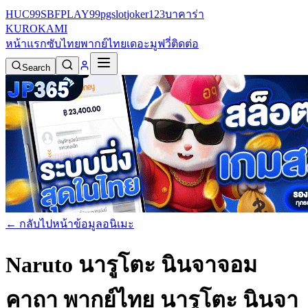
HUC99
SBFPLAY99
pgslot
joker123
บาคาร่า
KURO
KAMI
หน้าแรก
ซับไทย
พากย์ไทย
เดอะมูฟวี่
ติดต่อ
Search
← กลับไปหน้าข้อมูลอนิเมะ
Naruto นารูโตะ นินจาจอม
คาถา พากย์ไทย
นารูโตะ นินจา