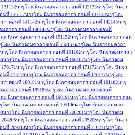
 131
132
นารูโตะ นินจาจอมคาถา ตอนที่ 132
133
นารูโตะ นินจา
นที่ 136
137
นารูโตะ นินจาจอมคาถา ตอนที่ 137
138
นารูโตะ
ถา ตอนที่ 141
142
นารูโตะ นินจาจอมคาถา ตอนที่ 142
143
นารู
อมคาถา ตอนที่ 146
147
นารูโตะ นินจาจอมคาถา ตอนที่
โตะ นินจาจอมคาถา ตอนที่ 151
152
นารูโตะ นินจาจอมคาถา ตอน
รูโตะ นินจาจอมคาถา ตอนที่ 156
157
นารูโตะ นินจาจอมคาถา
นารูโตะ นินจาจอมคาถา ตอนที่ 161
162
นารูโตะ นินจาจอมคาถา
66
นารูโตะ นินจาจอมคาถา ตอนที่ 166
167
นารูโตะ นินจาจอม
 170
171
นารูโตะ นินจาจอมคาถา ตอนที่ 171
172
นารูโตะ นินจา
นที่ 175
176
นารูโตะ นินจาจอมคาถา ตอนที่ 176
177
นารูโตะ
ถา ตอนที่ 180
181
นารูโตะ นินจาจอมคาถา ตอนที่ 181
182
นารู
อมคาถา ตอนที่ 185
186
นารูโตะ นินจาจอมคาถา ตอนที่
โตะ นินจาจอมคาถา ตอนที่ 190
191
นารูโตะ นินจาจอมคาถา ตอน
รูโตะ นินจาจอมคาถา ตอนที่ 195
196
นารูโตะ นินจาจอมคาถา
00
นารูโตะ นินจาจอมคาถา ตอนที่ 200
201
นารูโตะ นินจาจอม
 204
205
นารูโตะ นินจาจอมคาถา ตอนที่ 205
206
นารูโตะ นินจา
นที่ 209
210
นารูโตะ นินจาจอมคาถา ตอนที่ 210
211
นารูโตะ
ถา ตอนที่ 214
215
นารูโตะ นินจาจอมคาถา ตอนที่ 215
216
นารู