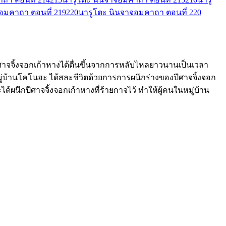
อมคาถา ตอนที่ 219
220
นารูโตะ นินจาจอมคาถา ตอนที่ 220
ีศาจจิ้งจอกเก้าหางได้ตื่นขึ้นจากการหลับไหลยาวนานเป็นเวลา
มู่บ้านโคโนฮะ ได้สละชีวิตด้วยการการผนึกร่างของปีศาจจิ้งจอก
้ผนึกปีศาจจิ้งจอกเก้าหางที่ร้ายกาจไว้ ทำให้ผู้คนในหมู่บ้าน