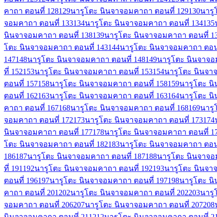
คาถา ตอนที่ 128
129
นารูโตะ นินจาจอมคาถา ตอนที่ 129
130
นารู
จอมคาถา ตอนที่ 133
134
นารูโตะ นินจาจอมคาถา ตอนที่ 134
135
นินจาจอมคาถา ตอนที่ 138
139
นารูโตะ นินจาจอมคาถา ตอนที่ 1
โตะ นินจาจอมคาถา ตอนที่ 143
144
นารูโตะ นินจาจอมคาถา ตอนท
147
148
นารูโตะ นินจาจอมคาถา ตอนที่ 148
149
นารูโตะ นินจาจอ
ที่ 152
153
นารูโตะ นินจาจอมคาถา ตอนที่ 153
154
นารูโตะ นินจา
ตอนที่ 157
158
นารูโตะ นินจาจอมคาถา ตอนที่ 158
159
นารูโตะ น
ตอนที่ 162
163
นารูโตะ นินจาจอมคาถา ตอนที่ 163
164
นารูโตะ น
คาถา ตอนที่ 167
168
นารูโตะ นินจาจอมคาถา ตอนที่ 168
169
นารู
จอมคาถา ตอนที่ 172
173
นารูโตะ นินจาจอมคาถา ตอนที่ 173
174
นินจาจอมคาถา ตอนที่ 177
178
นารูโตะ นินจาจอมคาถา ตอนที่ 1
โตะ นินจาจอมคาถา ตอนที่ 182
183
นารูโตะ นินจาจอมคาถา ตอนท
186
187
นารูโตะ นินจาจอมคาถา ตอนที่ 187
188
นารูโตะ นินจาจอ
ที่ 191
192
นารูโตะ นินจาจอมคาถา ตอนที่ 192
193
นารูโตะ นินจา
ตอนที่ 196
197
นารูโตะ นินจาจอมคาถา ตอนที่ 197
198
นารูโตะ น
คาถา ตอนที่ 201
202
นารูโตะ นินจาจอมคาถา ตอนที่ 202
203
นารู
จอมคาถา ตอนที่ 206
207
นารูโตะ นินจาจอมคาถา ตอนที่ 207
208
นินจาจอมคาถา ตอนที่ 211
212
นารูโตะ นินจาจอมคาถา ตอนที่ 2