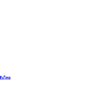
ซับไทย