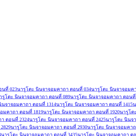
นที่ 02
3
นารูโตะ นินจาจอมคาถา ตอนที่ 03
4
นารูโตะ นินจาจอมคา
ารูโตะ นินจาจอมคาถา ตอนที่ 08
9
นารูโตะ นินจาจอมคาถา ตอนที่
นินจาจอมคาถา ตอนที่ 13
14
นารูโตะ นินจาจอมคาถา ตอนที่ 14
15
น
จอมคาถา ตอนที่ 18
19
นารูโตะ นินจาจอมคาถา ตอนที่ 19
20
นารูโต
า ตอนที่ 23
24
นารูโตะ นินจาจอมคาถา ตอนที่ 24
25
นารูโตะ นินจ
 28
29
นารูโตะ นินจาจอมคาถา ตอนที่ 29
30
นารูโตะ นินจาจอมคาถา
4
นารูโตะ นินจาจอมคาถา ตอนที่ 34
35
นารูโตะ นินจาจอมคาถา ตอน