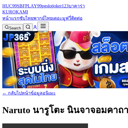
HUC99
SBFPLAY99
pgslot
joker123
บาคาร่า
KURO
KAMI
หน้าแรก
ซับไทย
พากย์ไทย
เดอะมูฟวี่
ติดต่อ
Search
← กลับไปหน้าข้อมูลอนิเมะ
Naruto นารูโตะ นินจาจอมคาถ