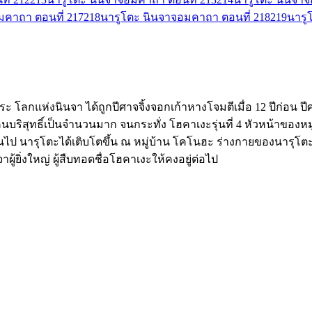
มคาถา ตอนที่ 217
218
นารูโตะ นินจาจอมคาถา ตอนที่ 218
219
นารู
โลกแห่งนินจา ได้ถูกปีศาจจิ้งจอกเก้าหางโจมตีเมื่อ 12 ปีก่อน ป
บริสุทธิ์เป็นจำนวนมาก จนกระทั่ง โฮคาเงะรุ่นที่ 4 หัวหน้าของห
นไป นารุโตะได้เติบโตขึ้น ณ หมู่บ้าน โคโนฮะ ร่างกายของนารุโตะได
ู้ยิ่งใหญ่ ผู้สืบทอดชื่อโฮคาเงะให้คงอยู่ต่อไป