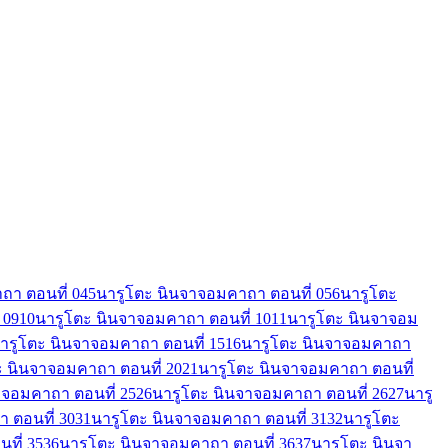
ถา ตอนที่ 04
5
นารูโตะ นินจาจอมคาถา ตอนที่ 05
6
นารูโตะ
 09
10
นารูโตะ นินจาจอมคาถา ตอนที่ 10
11
นารูโตะ นินจาจอม
ารูโตะ นินจาจอมคาถา ตอนที่ 15
16
นารูโตะ นินจาจอมคาถา
ะ นินจาจอมคาถา ตอนที่ 20
21
นารูโตะ นินจาจอมคาถา ตอนที่
าจอมคาถา ตอนที่ 25
26
นารูโตะ นินจาจอมคาถา ตอนที่ 26
27
นารู
 ตอนที่ 30
31
นารูโตะ นินจาจอมคาถา ตอนที่ 31
32
นารูโตะ
ที่ 35
36
นารูโตะ นินจาจอมคาถา ตอนที่ 36
37
นารูโตะ นินจา