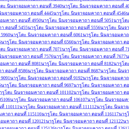
โตะ นินจาจอมคาถา ตอนที่ 39
40
นารูโตะ นินจาจอมคาถา ตอนที่ 4
นินจาจอมคาถา ตอนที่ 44
45
นารูโตะ นินจาจอมคาถา ตอนที่ 45
46
น
จอมคาถา ตอนที่ 49
50
นารูโตะ นินจาจอมคาถา ตอนที่ 50
51
นารูโต
า ตอนที่ 54
55
นารูโตะ นินจาจอมคาถา ตอนที่ 55
56
นารูโตะ นินจ
 59
60
นารูโตะ นินจาจอมคาถา ตอนที่ 60
61
นารูโตะ นินจาจอมคาถา
5
นารูโตะ นินจาจอมคาถา ตอนที่ 65
66
นารูโตะ นินจาจอมคาถา ตอน
โตะ นินจาจอมคาถา ตอนที่ 70
71
นารูโตะ นินจาจอมคาถา ตอนที่ 7
นินจาจอมคาถา ตอนที่ 75
76
นารูโตะ นินจาจอมคาถา ตอนที่ 76
77
น
จอมคาถา ตอนที่ 80
81
นารูโตะ นินจาจอมคาถา ตอนที่ 81
82
นารูโต
า ตอนที่ 85
86
นารูโตะ นินจาจอมคาถา ตอนที่ 86
87
นารูโตะ นินจ
 90
91
นารูโตะ นินจาจอมคาถา ตอนที่ 91
92
นารูโตะ นินจาจอมคาถา
6
นารูโตะ นินจาจอมคาถา ตอนที่ 96
97
นารูโตะ นินจาจอมคาถา ตอน
ารูโตะ นินจาจอมคาถา ตอนที่ 101
102
นารูโตะ นินจาจอมคาถา ตอน
05
106
นารูโตะ นินจาจอมคาถา ตอนที่ 106
107
นารูโตะ นินจาจอมคา
ี่ 110
111
นารูโตะ นินจาจอมคาถา ตอนที่ 111
112
นารูโตะ นินจาจ
มคาถา ตอนที่ 115
116
นารูโตะ นินจาจอมคาถา ตอนที่ 116
117
นารู
จอมคาถา ตอนที่ 120
121
นารูโตะ นินจาจอมคาถา ตอนที่ 121
122
นา
ินจาจอมคาถา ตอนที่ 125
126
นารูโตะ นินจาจอมคาถา ตอนที่ 126
1