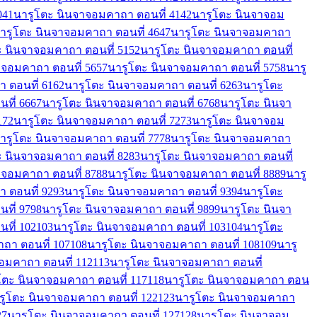
0
41
นารูโตะ นินจาจอมคาถา ตอนที่ 41
42
นารูโตะ นินจาจอม
ารูโตะ นินจาจอมคาถา ตอนที่ 46
47
นารูโตะ นินจาจอมคาถา
ะ นินจาจอมคาถา ตอนที่ 51
52
นารูโตะ นินจาจอมคาถา ตอนที่
าจอมคาถา ตอนที่ 56
57
นารูโตะ นินจาจอมคาถา ตอนที่ 57
58
นารู
 ตอนที่ 61
62
นารูโตะ นินจาจอมคาถา ตอนที่ 62
63
นารูโตะ
ที่ 66
67
นารูโตะ นินจาจอมคาถา ตอนที่ 67
68
นารูโตะ นินจา
1
72
นารูโตะ นินจาจอมคาถา ตอนที่ 72
73
นารูโตะ นินจาจอม
ารูโตะ นินจาจอมคาถา ตอนที่ 77
78
นารูโตะ นินจาจอมคาถา
ะ นินจาจอมคาถา ตอนที่ 82
83
นารูโตะ นินจาจอมคาถา ตอนที่
าจอมคาถา ตอนที่ 87
88
นารูโตะ นินจาจอมคาถา ตอนที่ 88
89
นารู
 ตอนที่ 92
93
นารูโตะ นินจาจอมคาถา ตอนที่ 93
94
นารูโตะ
ที่ 97
98
นารูโตะ นินจาจอมคาถา ตอนที่ 98
99
นารูโตะ นินจา
ที่ 102
103
นารูโตะ นินจาจอมคาถา ตอนที่ 103
104
นารูโตะ
ถา ตอนที่ 107
108
นารูโตะ นินจาจอมคาถา ตอนที่ 108
109
นารู
อมคาถา ตอนที่ 112
113
นารูโตะ นินจาจอมคาถา ตอนที่
โตะ นินจาจอมคาถา ตอนที่ 117
118
นารูโตะ นินจาจอมคาถา ตอน
รูโตะ นินจาจอมคาถา ตอนที่ 122
123
นารูโตะ นินจาจอมคาถา
27
นารูโตะ นินจาจอมคาถา ตอนที่ 127
128
นารูโตะ นินจาจอม