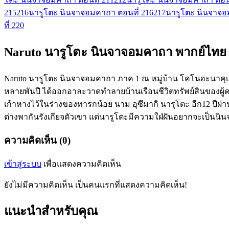
215
216
นารูโตะ นินจาจอมคาถา ตอนที่ 216
217
นารูโตะ นินจาจอ
ที่ 220
Naruto นารูโตะ นินจาจอมคาถา พากย์ไทย
Naruto นารูโตะ นินจาจอมคาถา ภาค 1 ณ หมู่บ้าน โคโนฮะนาคุเระ 
หลายพันปี ได้ออกอาละวาดทำลายบ้านเรือนชีวิตทรัพย์สินของผู้คน
เก้าหางไว้ในร่างของทารกน้อย นาม อุซึมากิ นารุโตะ อีก12 ปีผ่า
ต่างพากันรังเกียจตัวเขา แต่นารูโตะมีความใฝ่ฝันอยากจะเป็นนินจาผ
ความคิดเห็น (0)
เข้าสู่ระบบ
เพื่อแสดงความคิดเห็น
ยังไม่มีความคิดเห็น เป็นคนแรกที่แสดงความคิดเห็น!
แนะนำสำหรับคุณ