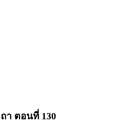
า ตอนที่ 130