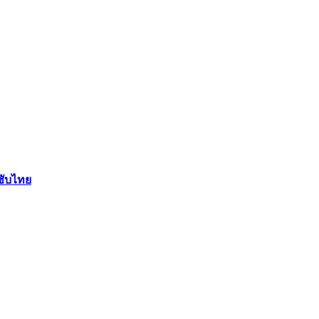
ซับไทย