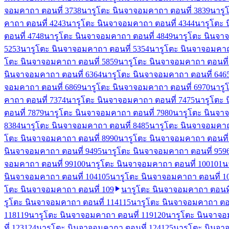
จอมคาถา ตอนที่ 37
38
นารูโตะ นินจาจอมคาถา ตอนที่ 38
39
นารู
คาถา ตอนที่ 42
43
นารูโตะ นินจาจอมคาถา ตอนที่ 43
44
นารูโตะ 
ตอนที่ 47
48
นารูโตะ นินจาจอมคาถา ตอนที่ 48
49
นารูโตะ นินจา
52
53
นารูโตะ นินจาจอมคาถา ตอนที่ 53
54
นารูโตะ นินจาจอมคาถ
โตะ นินจาจอมคาถา ตอนที่ 58
59
นารูโตะ นินจาจอมคาถา ตอนที่
นินจาจอมคาถา ตอนที่ 63
64
นารูโตะ นินจาจอมคาถา ตอนที่ 64
6
จอมคาถา ตอนที่ 68
69
นารูโตะ นินจาจอมคาถา ตอนที่ 69
70
นารู
คาถา ตอนที่ 73
74
นารูโตะ นินจาจอมคาถา ตอนที่ 74
75
นารูโตะ 
ตอนที่ 78
79
นารูโตะ นินจาจอมคาถา ตอนที่ 79
80
นารูโตะ นินจา
83
84
นารูโตะ นินจาจอมคาถา ตอนที่ 84
85
นารูโตะ นินจาจอมคาถ
โตะ นินจาจอมคาถา ตอนที่ 89
90
นารูโตะ นินจาจอมคาถา ตอนที่
นินจาจอมคาถา ตอนที่ 94
95
นารูโตะ นินจาจอมคาถา ตอนที่ 95
9
จอมคาถา ตอนที่ 99
100
นารูโตะ นินจาจอมคาถา ตอนที่ 100
101
น
นินจาจอมคาถา ตอนที่ 104
105
นารูโตะ นินจาจอมคาถา ตอนที่ 1
โตะ นินจาจอมคาถา ตอนที่ 109
นารูโตะ นินจาจอมคาถา ตอนที
รูโตะ นินจาจอมคาถา ตอนที่ 114
115
นารูโตะ นินจาจอมคาถา ตอน
118
119
นารูโตะ นินจาจอมคาถา ตอนที่ 119
120
นารูโตะ นินจาจอ
ที่ 123
124
นารูโตะ นินจาจอมคาถา ตอนที่ 124
125
นารูโตะ นินจา