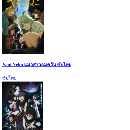
Yani Neko แมวสาวอมควัน ซับไทย
ซับไทย