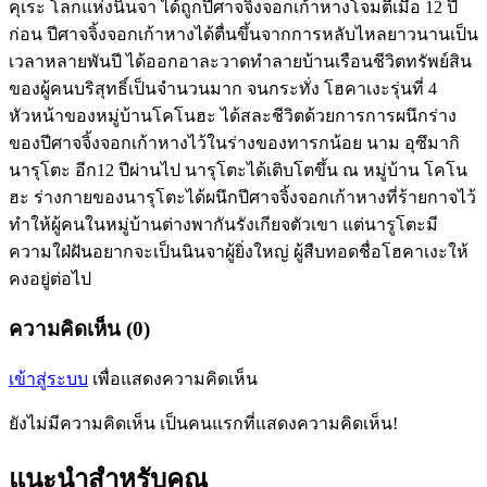
คุเระ โลกแห่งนินจา ได้ถูกปีศาจจิ้งจอกเก้าหางโจมตีเมื่อ 12 ปี
ก่อน ปีศาจจิ้งจอกเก้าหางได้ตื่นขึ้นจากการหลับไหลยาวนานเป็น
เวลาหลายพันปี ได้ออกอาละวาดทำลายบ้านเรือนชีวิตทรัพย์สิน
ของผู้คนบริสุทธิ์เป็นจำนวนมาก จนกระทั่ง โฮคาเงะรุ่นที่ 4
หัวหน้าของหมู่บ้านโคโนฮะ ได้สละชีวิตด้วยการการผนึกร่าง
ของปีศาจจิ้งจอกเก้าหางไว้ในร่างของทารกน้อย นาม อุซึมากิ
นารุโตะ อีก12 ปีผ่านไป นารุโตะได้เติบโตขึ้น ณ หมู่บ้าน โคโน
ฮะ ร่างกายของนารุโตะได้ผนึกปีศาจจิ้งจอกเก้าหางที่ร้ายกาจไว้
ทำให้ผู้คนในหมู่บ้านต่างพากันรังเกียจตัวเขา แต่นารูโตะมี
ความใฝ่ฝันอยากจะเป็นนินจาผู้ยิ่งใหญ่ ผู้สืบทอดชื่อโฮคาเงะให้
คงอยู่ต่อไป
ความคิดเห็น (0)
เข้าสู่ระบบ
เพื่อแสดงความคิดเห็น
ยังไม่มีความคิดเห็น เป็นคนแรกที่แสดงความคิดเห็น!
แนะนำสำหรับคุณ