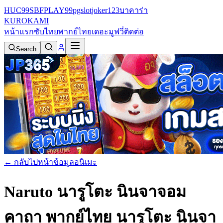
HUC99
SBFPLAY99
pgslot
joker123
บาคาร่า
KURO
KAMI
หน้าแรก
ซับไทย
พากย์ไทย
เดอะมูฟวี่
ติดต่อ
Search
← กลับไปหน้าข้อมูลอนิเมะ
Naruto นารูโตะ นินจาจอม
คาถา พากย์ไทย
นารูโตะ นินจา