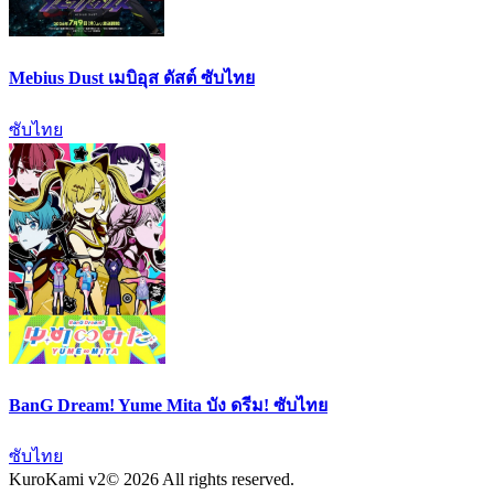
Mebius Dust เมบิอุส ดัสต์ ซับไทย
ซับไทย
BanG Dream! Yume Mita บัง ดรีม! ซับไทย
ซับไทย
KuroKami
v2
© 2026 All rights reserved.