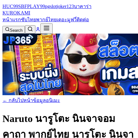
HUC99
SBFPLAY99
pgslot
joker123
บาคาร่า
KURO
KAMI
หน้าแรก
ซับไทย
พากย์ไทย
เดอะมูฟวี่
ติดต่อ
Search
← กลับไปหน้าข้อมูลอนิเมะ
Naruto นารูโตะ นินจาจอม
คาถา พากย์ไทย
นารูโตะ นินจา