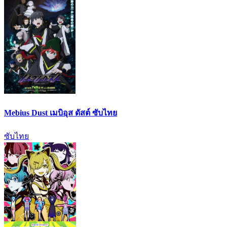
Mebius Dust เมบิอุส ดัสต์ ซับไทย
ซับไทย