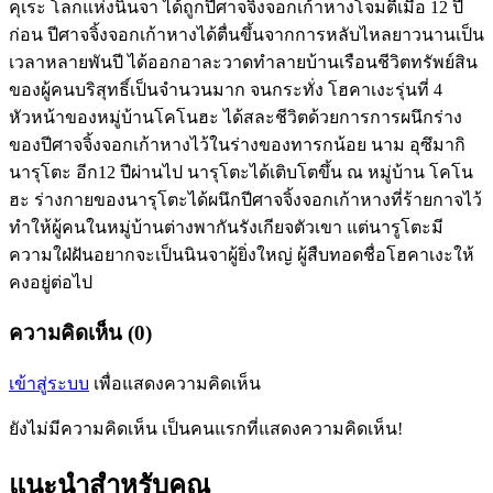
คุเระ โลกแห่งนินจา ได้ถูกปีศาจจิ้งจอกเก้าหางโจมตีเมื่อ 12 ปี
ก่อน ปีศาจจิ้งจอกเก้าหางได้ตื่นขึ้นจากการหลับไหลยาวนานเป็น
เวลาหลายพันปี ได้ออกอาละวาดทำลายบ้านเรือนชีวิตทรัพย์สิน
ของผู้คนบริสุทธิ์เป็นจำนวนมาก จนกระทั่ง โฮคาเงะรุ่นที่ 4
หัวหน้าของหมู่บ้านโคโนฮะ ได้สละชีวิตด้วยการการผนึกร่าง
ของปีศาจจิ้งจอกเก้าหางไว้ในร่างของทารกน้อย นาม อุซึมากิ
นารุโตะ อีก12 ปีผ่านไป นารุโตะได้เติบโตขึ้น ณ หมู่บ้าน โคโน
ฮะ ร่างกายของนารุโตะได้ผนึกปีศาจจิ้งจอกเก้าหางที่ร้ายกาจไว้
ทำให้ผู้คนในหมู่บ้านต่างพากันรังเกียจตัวเขา แต่นารูโตะมี
ความใฝ่ฝันอยากจะเป็นนินจาผู้ยิ่งใหญ่ ผู้สืบทอดชื่อโฮคาเงะให้
คงอยู่ต่อไป
ความคิดเห็น (0)
เข้าสู่ระบบ
เพื่อแสดงความคิดเห็น
ยังไม่มีความคิดเห็น เป็นคนแรกที่แสดงความคิดเห็น!
แนะนำสำหรับคุณ