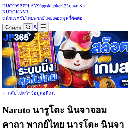
HUC99
SBFPLAY99
pgslot
joker123
บาคาร่า
KURO
KAMI
หน้าแรก
ซับไทย
พากย์ไทย
เดอะมูฟวี่
ติดต่อ
Search
← กลับไปหน้าข้อมูลอนิเมะ
Naruto นารูโตะ นินจาจอม
คาถา พากย์ไทย
นารูโตะ นินจา