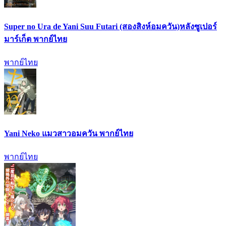
Super no Ura de Yani Suu Futari (สองสิงห์อมควัน)หลังซูเปอร์
มาร์เก็ต พากย์ไทย
พากย์ไทย
Yani Neko แมวสาวอมควัน พากย์ไทย
พากย์ไทย