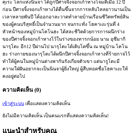
คุเระ โลกแห่งนินจา ได้ถูกปีศาจจิ้งจอกเก้าหางโจมตีเมื่อ 12 ปี
ก่อน ปีศาจจิ้งจอกเก้าหางได้ตื่นขึ้นจากการหลับไหลยาวนานเป็น
เวลาหลายพันปี ได้ออกอาละวาดทำลายบ้านเรือนชีวิตทรัพย์สิน
ของผู้คนบริสุทธิ์เป็นจำนวนมาก จนกระทั่ง โฮคาเงะรุ่นที่ 4
หัวหน้าของหมู่บ้านโคโนฮะ ได้สละชีวิตด้วยการการผนึกร่าง
ของปีศาจจิ้งจอกเก้าหางไว้ในร่างของทารกน้อย นาม อุซึมากิ
นารุโตะ อีก12 ปีผ่านไป นารุโตะได้เติบโตขึ้น ณ หมู่บ้าน โคโน
ฮะ ร่างกายของนารุโตะได้ผนึกปีศาจจิ้งจอกเก้าหางที่ร้ายกาจไว้
ทำให้ผู้คนในหมู่บ้านต่างพากันรังเกียจตัวเขา แต่นารูโตะมี
ความใฝ่ฝันอยากจะเป็นนินจาผู้ยิ่งใหญ่ ผู้สืบทอดชื่อโฮคาเงะให้
คงอยู่ต่อไป
ความคิดเห็น (0)
เข้าสู่ระบบ
เพื่อแสดงความคิดเห็น
ยังไม่มีความคิดเห็น เป็นคนแรกที่แสดงความคิดเห็น!
แนะนำสำหรับคุณ