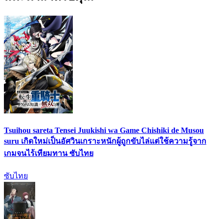
Tsuihou sareta Tensei Juukishi wa Game Chishiki de Musou
suru เกิดใหม่เป็นอัศวินเกราะหนักผู้ถูกขับไล่แต่ใช้ความรู้จาก
เกมจนไร้เทียมทาน ซับไทย
ซับไทย