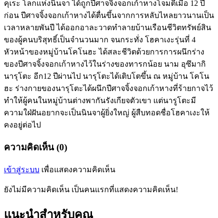
คุเระ โลกแห่งนินจา ได้ถูกปีศาจจิ้งจอกเก้าหางโจมตีเมื่อ 12 ปี
ก่อน ปีศาจจิ้งจอกเก้าหางได้ตื่นขึ้นจากการหลับไหลยาวนานเป็น
เวลาหลายพันปี ได้ออกอาละวาดทำลายบ้านเรือนชีวิตทรัพย์สิน
ของผู้คนบริสุทธิ์เป็นจำนวนมาก จนกระทั่ง โฮคาเงะรุ่นที่ 4
หัวหน้าของหมู่บ้านโคโนฮะ ได้สละชีวิตด้วยการการผนึกร่าง
ของปีศาจจิ้งจอกเก้าหางไว้ในร่างของทารกน้อย นาม อุซึมากิ
นารุโตะ อีก12 ปีผ่านไป นารุโตะได้เติบโตขึ้น ณ หมู่บ้าน โคโน
ฮะ ร่างกายของนารุโตะได้ผนึกปีศาจจิ้งจอกเก้าหางที่ร้ายกาจไว้
ทำให้ผู้คนในหมู่บ้านต่างพากันรังเกียจตัวเขา แต่นารูโตะมี
ความใฝ่ฝันอยากจะเป็นนินจาผู้ยิ่งใหญ่ ผู้สืบทอดชื่อโฮคาเงะให้
คงอยู่ต่อไป
ความคิดเห็น (0)
เข้าสู่ระบบ
เพื่อแสดงความคิดเห็น
ยังไม่มีความคิดเห็น เป็นคนแรกที่แสดงความคิดเห็น!
แนะนำสำหรับคุณ