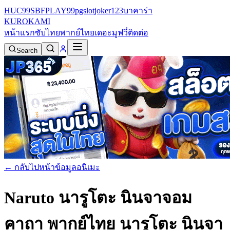
HUC99
SBFPLAY99
pgslot
joker123
บาคาร่า
KURO
KAMI
หน้าแรก
ซับไทย
พากย์ไทย
เดอะมูฟวี่
ติดต่อ
Search
← กลับไปหน้าข้อมูลอนิเมะ
Naruto นารูโตะ นินจาจอม
คาถา พากย์ไทย
นารูโตะ นินจา