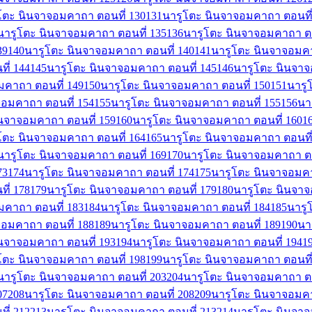
โตะ นินจาจอมคาถา ตอนที่ 130
131
นารูโตะ นินจาจอมคาถา ตอนที่
นารูโตะ นินจาจอมคาถา ตอนที่ 135
136
นารูโตะ นินจาจอมคาถา ตอ
39
140
นารูโตะ นินจาจอมคาถา ตอนที่ 140
141
นารูโตะ นินจาจอมคา
ี่ 144
145
นารูโตะ นินจาจอมคาถา ตอนที่ 145
146
นารูโตะ นินจาจ
มคาถา ตอนที่ 149
150
นารูโตะ นินจาจอมคาถา ตอนที่ 150
151
นารู
จอมคาถา ตอนที่ 154
155
นารูโตะ นินจาจอมคาถา ตอนที่ 155
156
นา
ินจาจอมคาถา ตอนที่ 159
160
นารูโตะ นินจาจอมคาถา ตอนที่ 160
1
โตะ นินจาจอมคาถา ตอนที่ 164
165
นารูโตะ นินจาจอมคาถา ตอนที่
นารูโตะ นินจาจอมคาถา ตอนที่ 169
170
นารูโตะ นินจาจอมคาถา ตอ
73
174
นารูโตะ นินจาจอมคาถา ตอนที่ 174
175
นารูโตะ นินจาจอมคา
ี่ 178
179
นารูโตะ นินจาจอมคาถา ตอนที่ 179
180
นารูโตะ นินจาจ
มคาถา ตอนที่ 183
184
นารูโตะ นินจาจอมคาถา ตอนที่ 184
185
นารู
จอมคาถา ตอนที่ 188
189
นารูโตะ นินจาจอมคาถา ตอนที่ 189
190
นา
ินจาจอมคาถา ตอนที่ 193
194
นารูโตะ นินจาจอมคาถา ตอนที่ 194
1
โตะ นินจาจอมคาถา ตอนที่ 198
199
นารูโตะ นินจาจอมคาถา ตอนที่
นารูโตะ นินจาจอมคาถา ตอนที่ 203
204
นารูโตะ นินจาจอมคาถา ตอ
07
208
นารูโตะ นินจาจอมคาถา ตอนที่ 208
209
นารูโตะ นินจาจอมคา
ี่ 212
213
นารูโตะ นินจาจอมคาถา ตอนที่ 213
214
นารูโตะ นินจาจ