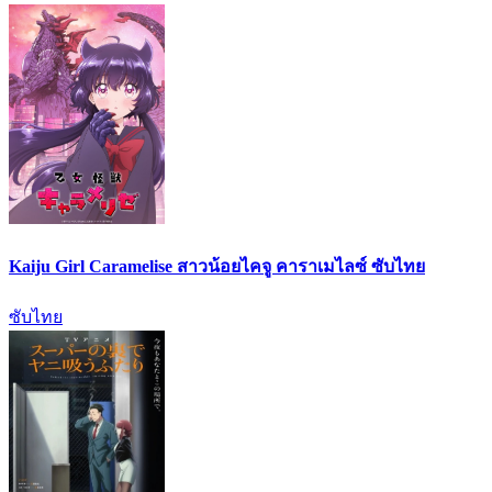
Kaiju Girl Caramelise สาวน้อยไคจู คาราเมไลซ์ ซับไทย
ซับไทย