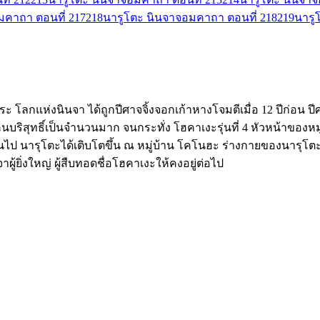
มคาถา ตอนที่ 217
218
นารูโตะ นินจาจอมคาถา ตอนที่ 218
219
นารู
โลกแห่งนินจา ได้ถูกปีศาจจิ้งจอกเก้าหางโจมตีเมื่อ 12 ปีก่อน ป
บริสุทธิ์เป็นจำนวนมาก จนกระทั่ง โฮคาเงะรุ่นที่ 4 หัวหน้าของห
นไป นารุโตะได้เติบโตขึ้น ณ หมู่บ้าน โคโนฮะ ร่างกายของนารุโตะได
ู้ยิ่งใหญ่ ผู้สืบทอดชื่อโฮคาเงะให้คงอยู่ต่อไป