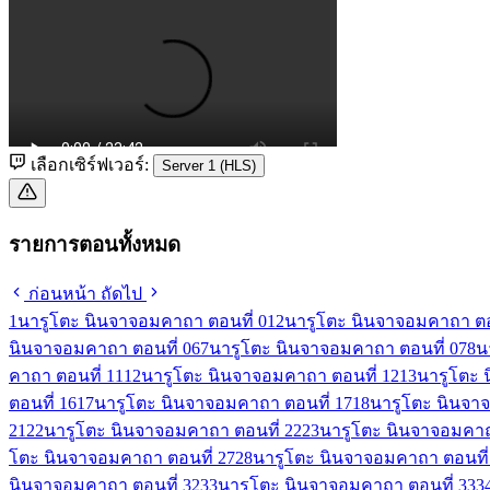
เลือกเซิร์ฟเวอร์:
Server 1 (HLS)
รายการตอนทั้งหมด
ก่อนหน้า
ถัดไป
1
นารูโตะ นินจาจอมคาถา ตอนที่ 01
2
นารูโตะ นินจาจอมคาถา ตอ
นินจาจอมคาถา ตอนที่ 06
7
นารูโตะ นินจาจอมคาถา ตอนที่ 07
8
น
คาถา ตอนที่ 11
12
นารูโตะ นินจาจอมคาถา ตอนที่ 12
13
นารูโตะ 
ตอนที่ 16
17
นารูโตะ นินจาจอมคาถา ตอนที่ 17
18
นารูโตะ นินจา
21
22
นารูโตะ นินจาจอมคาถา ตอนที่ 22
23
นารูโตะ นินจาจอมคาถ
โตะ นินจาจอมคาถา ตอนที่ 27
28
นารูโตะ นินจาจอมคาถา ตอนที่
นินจาจอมคาถา ตอนที่ 32
33
นารูโตะ นินจาจอมคาถา ตอนที่ 33
3