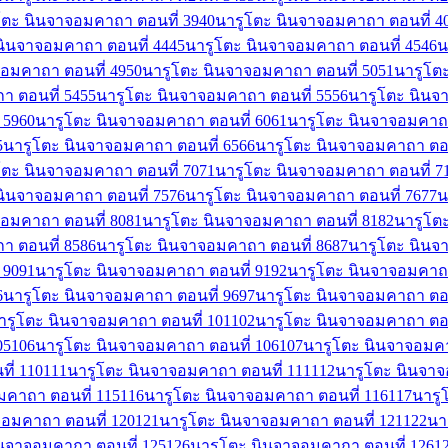
โตะ นินจาจอมคาถา ตอนที่ 39
40
นารูโตะ นินจาจอมคาถา ตอนที่ 4
นินจาจอมคาถา ตอนที่ 44
45
นารูโตะ นินจาจอมคาถา ตอนที่ 45
46
น
จอมคาถา ตอนที่ 49
50
นารูโตะ นินจาจอมคาถา ตอนที่ 50
51
นารูโต
า ตอนที่ 54
55
นารูโตะ นินจาจอมคาถา ตอนที่ 55
56
นารูโตะ นินจ
 59
60
นารูโตะ นินจาจอมคาถา ตอนที่ 60
61
นารูโตะ นินจาจอมคาถา
5
นารูโตะ นินจาจอมคาถา ตอนที่ 65
66
นารูโตะ นินจาจอมคาถา ตอน
โตะ นินจาจอมคาถา ตอนที่ 70
71
นารูโตะ นินจาจอมคาถา ตอนที่ 7
นินจาจอมคาถา ตอนที่ 75
76
นารูโตะ นินจาจอมคาถา ตอนที่ 76
77
น
จอมคาถา ตอนที่ 80
81
นารูโตะ นินจาจอมคาถา ตอนที่ 81
82
นารูโต
า ตอนที่ 85
86
นารูโตะ นินจาจอมคาถา ตอนที่ 86
87
นารูโตะ นินจ
 90
91
นารูโตะ นินจาจอมคาถา ตอนที่ 91
92
นารูโตะ นินจาจอมคาถา
6
นารูโตะ นินจาจอมคาถา ตอนที่ 96
97
นารูโตะ นินจาจอมคาถา ตอน
ารูโตะ นินจาจอมคาถา ตอนที่ 101
102
นารูโตะ นินจาจอมคาถา ตอน
05
106
นารูโตะ นินจาจอมคาถา ตอนที่ 106
107
นารูโตะ นินจาจอมคา
ี่ 110
111
นารูโตะ นินจาจอมคาถา ตอนที่ 111
112
นารูโตะ นินจาจ
มคาถา ตอนที่ 115
116
นารูโตะ นินจาจอมคาถา ตอนที่ 116
117
นารู
จอมคาถา ตอนที่ 120
121
นารูโตะ นินจาจอมคาถา ตอนที่ 121
122
นา
ินจาจอมคาถา ตอนที่ 125
126
นารูโตะ นินจาจอมคาถา ตอนที่ 126
1