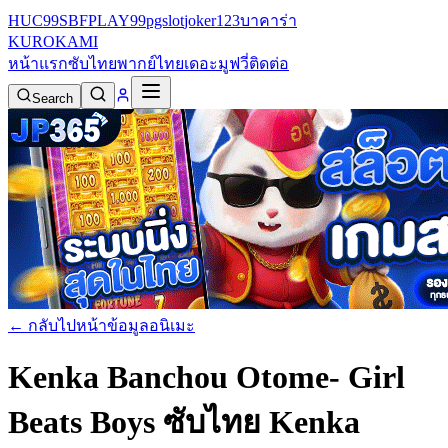
HUC99
SBFPLAY99
pgslot
joker123
บาคาร่า
KURO
KAMI
หน้าแรก
ซับไทย
พากย์ไทย
เดอะมูฟวี่
ติดต่อ
Search
← กลับไปหน้าข้อมูลอนิเมะ
Kenka Banchou Otome- Girl
Beats Boys ซับไทย
Kenka