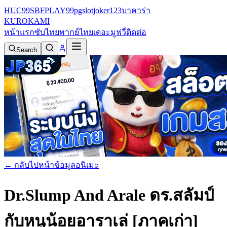
HUC99
SBFPLAY99
pgslot
joker123
บาคาร่า
KURO
KAMI
หน้าแรก
ซับไทย
พากย์ไทย
เดอะมูฟวี่
ติดต่อ
Search
← กลับไปหน้าข้อมูลอนิเมะ
Dr.Slump And Arale ดร.สลัมป์
กับหนูน้อยอาราเล่ [ภาคเก่า]