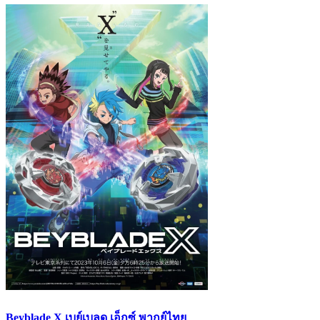
Beyblade X เบย์เบลด เอ็กซ์ พากย์ไทย