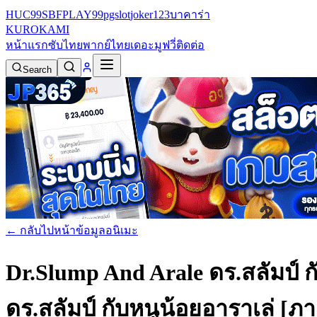
HUC99
SBFPLAY99
pgslot
joker123
บาคาร่า
KURO
KAMI
หน้าแรก
ซับไทย
พากย์ไทย
เดอะมูฟวี่
ติดต่อ
Search
← กลับไปหน้าข้อมูลอนิเมะ
Dr.Slump And Arale ดร.สลัมป์ 
ดร.สลัมป์ กับหนูน้อยอาราเล่ [ภา