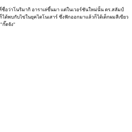
่ชื่อว่าโนริมากิ อาราเล่ขึ้นมา แต่ในเวอร์ชันใหม่นั้น ดร.สลัมป์
ก็ได้พบกับไข่ในยุคไดโนเสาร์ ซึ่งฟักออกมาแล้วก็ได้เด็กผมสีเขียว
กั๊ตจัง"