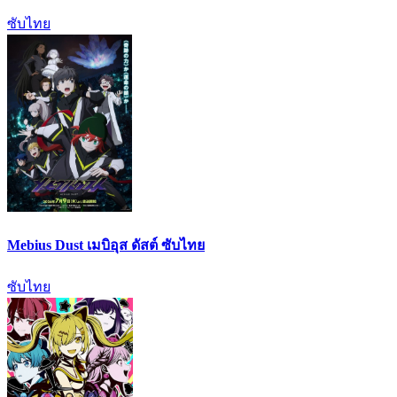
ซับไทย
Mebius Dust เมบิอุส ดัสต์ ซับไทย
ซับไทย