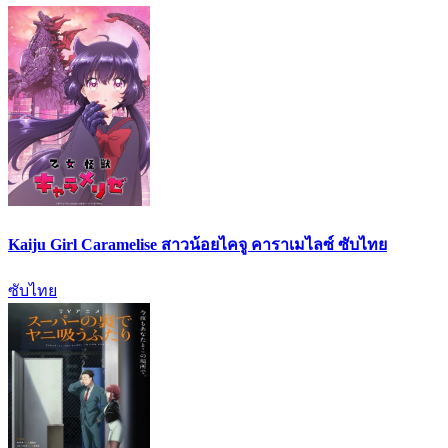
Kaiju Girl Caramelise สาวน้อยไคจู คาราเมไลซ์ ซับไทย
ซับไทย