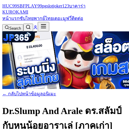
HUC99
SBFPLAY99
pgslot
joker123
บาคาร่า
KURO
KAMI
หน้าแรก
ซับไทย
พากย์ไทย
เดอะมูฟวี่
ติดต่อ
Search
← กลับไปหน้าข้อมูลอนิเมะ
Dr.Slump And Arale ดร.สลัมป์
กับหนูน้อยอาราเล่ [ภาคเก่า]