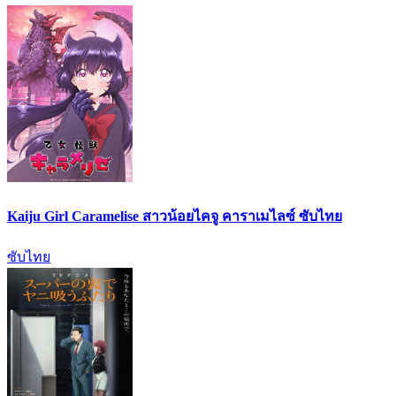
Kaiju Girl Caramelise สาวน้อยไคจู คาราเมไลซ์ ซับไทย
ซับไทย