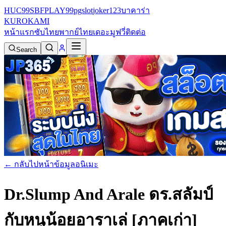
HUC99
SBFPLAY99
pgslot
joker123
บาคาร่า
KURO
KAMI
หน้าแรก
ซับไทย
พากย์ไทย
เดอะมูฟวี่
ติดต่อ
Search
← กลับไปหน้าข้อมูลอนิเมะ
Dr.Slump And Arale ดร.สลัมป์
กับหนูน้อยอาราเล่ [ภาคเก่า]