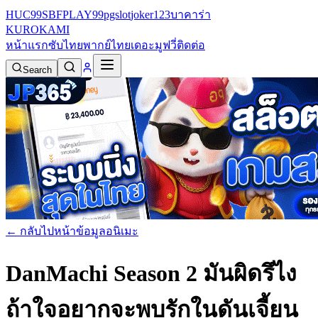
HUC99
SBFPLAY99
pgslot
joker123
บาคาร่า
KURO
KAMI
หน้าแรก
ซับไทย
พากย์ไทย
เดอะมูฟวี่
ติดต่อ
Search
← กลับไปหน้าข้อมูลอนิเมะ
DanMachi Season 2 มันผิดรึไง
ถ้าใจอยากจะพบรักในดันเจี้ยน