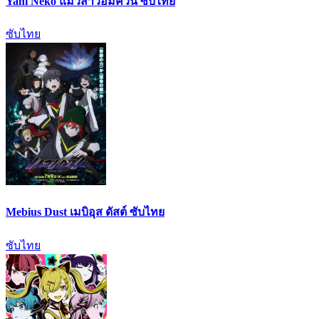
Yani Neko แมวสาวอมควัน ซับไทย
ซับไทย
Mebius Dust เมบิอุส ดัสต์ ซับไทย
ซับไทย