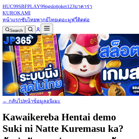
HUC99
SBFPLAY99
pgslot
joker123
บาคาร่า
KURO
KAMI
หน้าแรก
ซับไทย
พากย์ไทย
เดอะมูฟวี่
ติดต่อ
Search
← กลับไปหน้าข้อมูลอนิเมะ
Kawaikereba Hentai demo
Suki ni Natte Kuremasu ka?