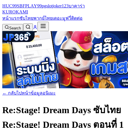
HUC99
SBFPLAY99
pgslot
joker123
บาคาร่า
KURO
KAMI
หน้าแรก
ซับไทย
พากย์ไทย
เดอะมูฟวี่
ติดต่อ
Search
← กลับไปหน้าข้อมูลอนิเมะ
Re:Stage! Dream Days ซับไทย
Re:Stage! Dream Days ตอนที่ 1