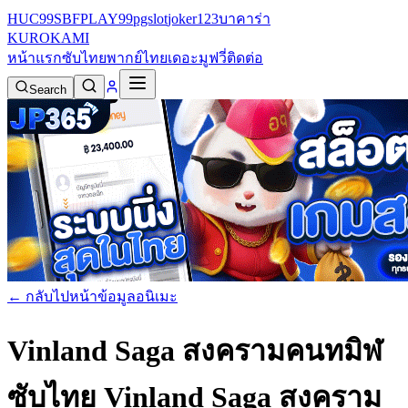
HUC99
SBFPLAY99
pgslot
joker123
บาคาร่า
KURO
KAMI
หน้าแรก
ซับไทย
พากย์ไทย
เดอะมูฟวี่
ติดต่อ
Search
← กลับไปหน้าข้อมูลอนิเมะ
Vinland Saga สงครามคนทมิฬ
ซับไทย
Vinland Saga สงคราม