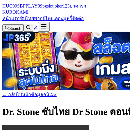
HUC99
SBFPLAY99
pgslot
joker123
บาคาร่า
KURO
KAMI
หน้าแรก
ซับไทย
พากย์ไทย
เดอะมูฟวี่
ติดต่อ
Search
← กลับไปหน้าข้อมูลอนิเมะ
Dr. Stone ซับไทย
Dr Stone ตอนท