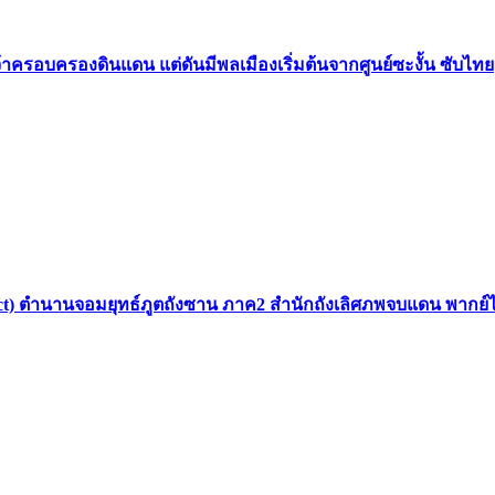
้าครอบครองดินแดน แต่ดันมีพลเมืองเริ่มต้นจากศูนย์ซะงั้น ซับไทย
 Sect) ตำนานจอมยุทธ์ภูตถังซาน ภาค2 สำนักถังเลิศภพจบแดน พากย์