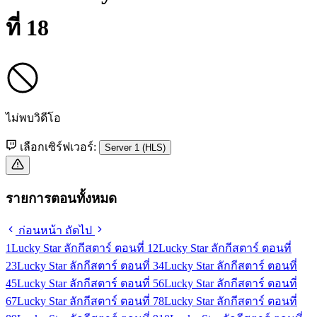
ที่ 18
ไม่พบวิดีโอ
เลือกเซิร์ฟเวอร์:
Server 1 (HLS)
รายการตอนทั้งหมด
ก่อนหน้า
ถัดไป
1
Lucky Star ลักกีสตาร์ ตอนที่ 1
2
Lucky Star ลักกีสตาร์ ตอนที่
2
3
Lucky Star ลักกีสตาร์ ตอนที่ 3
4
Lucky Star ลักกีสตาร์ ตอนที่
4
5
Lucky Star ลักกีสตาร์ ตอนที่ 5
6
Lucky Star ลักกีสตาร์ ตอนที่
6
7
Lucky Star ลักกีสตาร์ ตอนที่ 7
8
Lucky Star ลักกีสตาร์ ตอนที่