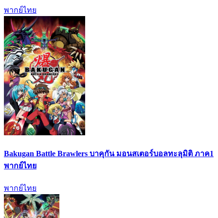
พากย์ไทย
Bakugan Battle Brawlers บาคุกัน มอนสเตอร์บอลทะลุมิติ ภาค1
พากย์ไทย
พากย์ไทย