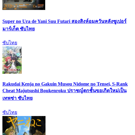
Super no Ura de Yani Suu Futari สองสิงห์อมควันหลังซูเปอร์
มาร์เก็ต ซับไทย
ซับไทย
Rakudai Kenja no Gakuin Musou Nidome no Tensei, S-Rank
Cheat Majutsushi Boukenroku ปราชญ์ตกชั้นขอเกิดใหม่เป็น
เทพซ่า ซับไทย
ซับไทย