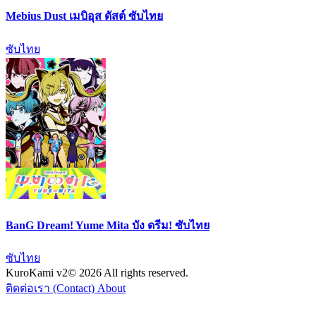
Mebius Dust เมบิอุส ดัสต์ ซับไทย
ซับไทย
BanG Dream! Yume Mita บัง ดรีม! ซับไทย
ซับไทย
KuroKami
v2
© 2026 All rights reserved.
ติดต่อเรา (Contact)
About