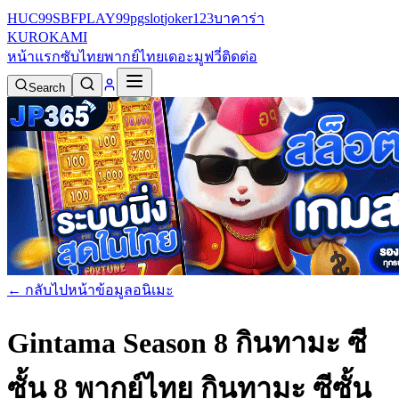
HUC99
SBFPLAY99
pgslot
joker123
บาคาร่า
KURO
KAMI
หน้าแรก
ซับไทย
พากย์ไทย
เดอะมูฟวี่
ติดต่อ
Search
← กลับไปหน้าข้อมูลอนิเมะ
Gintama Season 8 กินทามะ ซี
ซั้น 8 พากย์ไทย
กินทามะ ซีซั้น