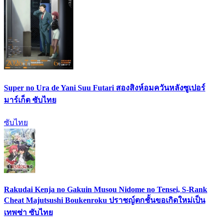
Super no Ura de Yani Suu Futari สองสิงห์อมควันหลังซูเปอร์
มาร์เก็ต ซับไทย
ซับไทย
Rakudai Kenja no Gakuin Musou Nidome no Tensei, S-Rank
Cheat Majutsushi Boukenroku ปราชญ์ตกชั้นขอเกิดใหม่เป็น
เทพซ่า ซับไทย