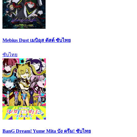
Mebius Dust เมบิอุส ดัสต์ ซับไทย
ซับไทย
BanG Dream! Yume Mita บัง ดรีม! ซับไทย