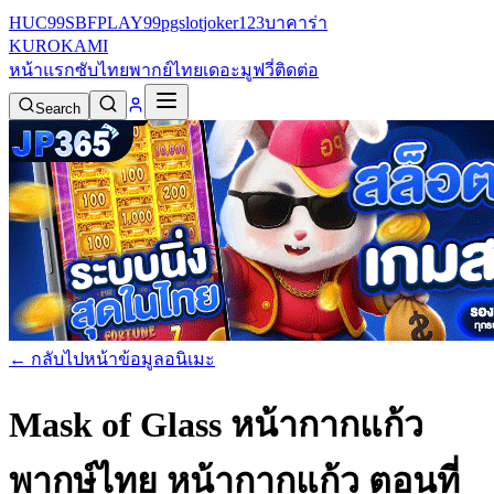
HUC99
SBFPLAY99
pgslot
joker123
บาคาร่า
KURO
KAMI
หน้าแรก
ซับไทย
พากย์ไทย
เดอะมูฟวี่
ติดต่อ
Search
← กลับไปหน้าข้อมูลอนิเมะ
Mask of Glass หน้ากากแก้ว
พากษ์ไทย
หน้ากากแก้ว ตอนที่