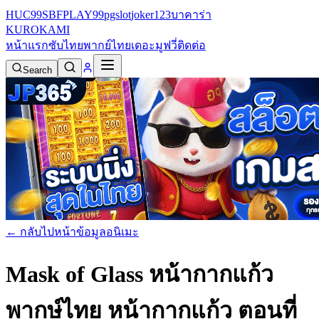
HUC99
SBFPLAY99
pgslot
joker123
บาคาร่า
KURO
KAMI
หน้าแรก
ซับไทย
พากย์ไทย
เดอะมูฟวี่
ติดต่อ
Search
← กลับไปหน้าข้อมูลอนิเมะ
Mask of Glass หน้ากากแก้ว
พากษ์ไทย
หน้ากากแก้ว ตอนที่