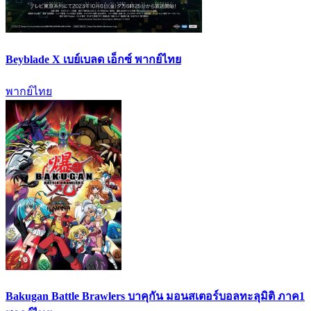
Beyblade X เบย์เบลด เอ็กซ์ พากย์ไทย
พากย์ไทย
Bakugan Battle Brawlers บาคุกัน มอนสเตอร์บอลทะลุมิติ ภาค1