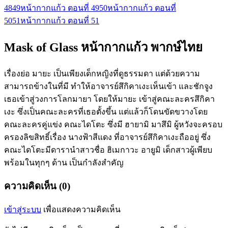
48
49
หน้ากากแก้ว ตอนที่ 49
50
หน้ากากแก้ว ตอนที่
50
51
หน้ากากแก้ว ตอนที่ 51
Mask of Glass หน้ากากแก้ว พากษ์ไทย
เรื่องย่อ มายะ เป็นเพียงเด็กหญิงที่ดูธรรมดา แต่ด้วยความ
สามารถข้างในที่มี ทำให้อาจารย์สึกิคาเงะเห็นเข้า และชักจูง
เธอเข้าสู่วงการโลกมายา โดยให้มายะ เข้าสู่คณะละครสึกิคา
เงะ ซึ่งเป็นคณะละครที่เธอตั้งขึ้น แต่แล้วก็โดนขัดขวางโดย
คณะละครคู่แข่ง คณะไดโตะ ซึ่งมี ฮายามิ มาสึมิ ผู้หวังจะครอบ
ครองลิขสิทธิ์เรื่อง นางฟ้าสีแดง ที่อาจารย์สึกิคาเงะถืออยู่ ซึ่ง
คณะไดโตะมีดารานำสาวชื่อ ฮิเมกาวะ อายูมิ เด็กสาวผู้เพียบ
พร้อมในทุกๆ ด้าน เป็นกำลังสำคัญ
ความคิดเห็น (0)
เข้าสู่ระบบ
เพื่อแสดงความคิดเห็น