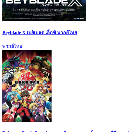
Beyblade X เบย์เบลด เอ็กซ์ พากย์ไทย
พากย์ไทย