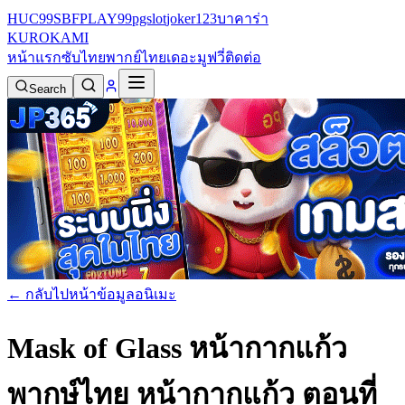
HUC99
SBFPLAY99
pgslot
joker123
บาคาร่า
KURO
KAMI
หน้าแรก
ซับไทย
พากย์ไทย
เดอะมูฟวี่
ติดต่อ
Search
← กลับไปหน้าข้อมูลอนิเมะ
Mask of Glass หน้ากากแก้ว
พากษ์ไทย
หน้ากากแก้ว ตอนที่