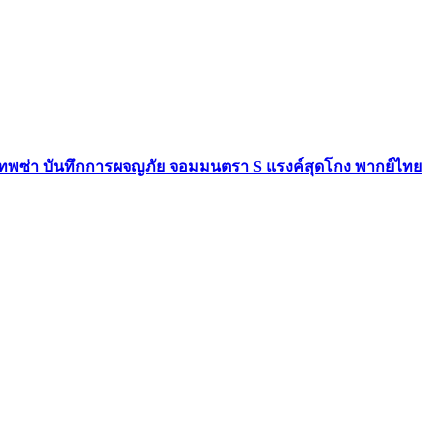
เทพซ่า บันทึกการผจญภัย จอมมนตรา S แรงค์สุดโกง พากย์ไทย