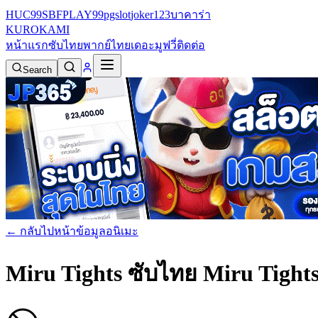
HUC99
SBFPLAY99
pgslot
joker123
บาคาร่า
KURO
KAMI
หน้าแรก
ซับไทย
พากย์ไทย
เดอะมูฟวี่
ติดต่อ
Search
← กลับไปหน้าข้อมูลอนิเมะ
Miru Tights ซับไทย
Miru Tights