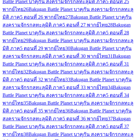
Battle Planet บาคุกัน สงครามจักรกลทะลุมิติ ภาค5 ตอนที่ 25
พากย์ไทย
26
Bakugan Battle Planet บาคุกัน สงครามจักรกลทะลุ
มิติ ภาค5 ตอนที่ 26 พากย์ไทย
27
Bakugan Battle Planet บาคุกัน
สงครามจักรกลทะลุมิติ ภาค5 ตอนที่ 27 พากย์ไทย
28
Bakugan
Battle Planet บาคุกัน สงครามจักรกลทะลุมิติ ภาค5 ตอนที่ 28
พากย์ไทย
29
Bakugan Battle Planet บาคุกัน สงครามจักรกลทะลุ
มิติ ภาค5 ตอนที่ 29 พากย์ไทย
30
Bakugan Battle Planet บาคุกัน
สงครามจักรกลทะลุมิติ ภาค5 ตอนที่ 30 พากย์ไทย
31
Bakugan
Battle Planet บาคุกัน สงครามจักรกลทะลุมิติ ภาค5 ตอนที่ 31
พากย์ไทย
32
Bakugan Battle Planet บาคุกัน สงครามจักรกลทะลุ
มิติ ภาค5 ตอนที่ 32 พากย์ไทย
33
Bakugan Battle Planet บาคุกัน
สงครามจักรกลทะลุมิติ ภาค5 ตอนที่ 33 พากย์ไทย
34
Bakugan
Battle Planet บาคุกัน สงครามจักรกลทะลุมิติ ภาค5 ตอนที่ 34
พากย์ไทย
35
Bakugan Battle Planet บาคุกัน สงครามจักรกลทะลุ
มิติ ภาค5 ตอนที่ 35 พากย์ไทย
36
Bakugan Battle Planet บาคุกัน
สงครามจักรกลทะลุมิติ ภาค5 ตอนที่ 36 พากย์ไทย
37
Bakugan
Battle Planet บาคุกัน สงครามจักรกลทะลุมิติ ภาค5 ตอนที่ 37
พากย์ไทย
38
Bakugan Battle Planet บาคุกัน สงครามจักรกลทะลุ