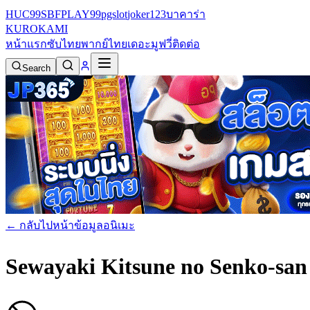
HUC99
SBFPLAY99
pgslot
joker123
บาคาร่า
KURO
KAMI
หน้าแรก
ซับไทย
พากย์ไทย
เดอะมูฟวี่
ติดต่อ
Search
← กลับไปหน้าข้อมูลอนิเมะ
Sewayaki Kitsune no Senko-sa