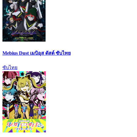
Mebius Dust เมบิอุส ดัสต์ ซับไทย
ซับไทย