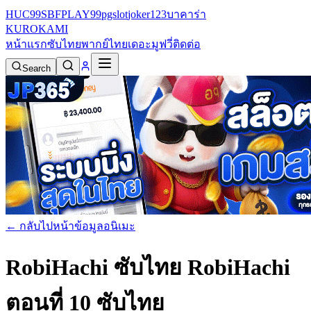
HUC99
SBFPLAY99
pgslot
joker123
บาคาร่า
KURO
KAMI
หน้าแรก
ซับไทย
พากย์ไทย
เดอะมูฟวี่
ติดต่อ
Search
← กลับไปหน้าข้อมูลอนิเมะ
RobiHachi ซับไทย
RobiHachi
ตอนที่ 10 ซับไทย