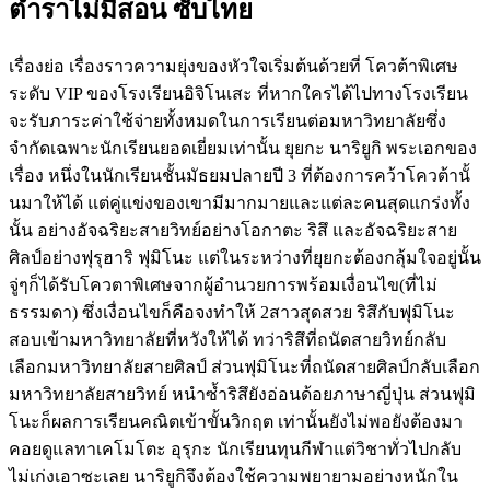
ตำราไม่มีสอน ซับไทย
เรื่องย่อ เรื่องราวความยุ่งของหัวใจเริ่มต้นด้วยที่ โควต้าพิเศษ
ระดับ VIP ของโรงเรียนอิจิโนเสะ ที่หากใครได้ไปทางโรงเรียน
จะรับภาระค่าใช้จ่ายทั้งหมดในการเรียนต่อมหาวิทยาลัยซึ่ง
จำกัดเฉพาะนักเรียนยอดเยี่ยมเท่านั้น ยุยกะ นาริยูกิ พระเอกของ
เรื่อง หนึ่งในนักเรียนชั้นมัธยมปลายปี 3 ที่ต้องการคว้าโควต้านั้
นมาให้ได้ แต่คู่แข่งของเขามีมากมายและแต่ละคนสุดแกร่งทั้ง
นั้น อย่างอัจฉริยะสายวิทย์อย่างโอกาตะ ริสึ และอัจฉริยะสาย
ศิลป์อย่างฟุรุฮาริ ฟุมิโนะ แต่ในระหว่างที่ยุยกะต้องกลุ้มใจอยู่นั้น
จู่ๆก็ได้รับโควตาพิเศษจากผู้อำนวยการพร้อมเงื่อนไข(ที่ไม่
ธรรมดา) ซึ่งเงื่อนไขก็คือจงทำให้ 2สาวสุดสวย ริสึกับฟุมิโนะ
สอบเข้ามหาวิทยาลัยที่หวังให้ได้ ทว่าริสึที่ถนัดสายวิทย์กลับ
เลือกมหาวิทยาลัยสายศิลป์ ส่วนฟุมิโนะที่ถนัดสายศิลป์กลับเลือก
มหาวิทยาลัยสายวิทย์ หนำซ้ำริสึยังอ่อนด้อยภาษาญี่ปุ่น ส่วนฟุมิ
โนะก็ผลการเรียนคณิตเข้าขั้นวิกฤต เท่านั้นยังไม่พอยังต้องมา
คอยดูแลทาเคโมโตะ อุรุกะ นักเรียนทุนกีฬาแต่วิชาทั่วไปกลับ
ไม่เก่งเอาซะเลย นาริยูกิจึงต้องใช้ความพยายามอย่างหนักใน