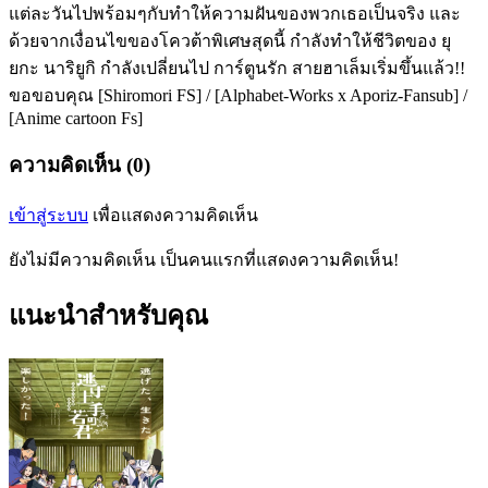
แต่ละวันไปพร้อมๆกับทำให้ความฝันของพวกเธอเป็นจริง และ
ด้วยจากเงื่อนไขของโควต้าพิเศษสุดนี้ กำลังทำให้ชีวิตของ ยุ
ยกะ นาริยูกิ กำลังเปลี่ยนไป การ์ตูนรัก สายฮาเล็มเริ่มขึ้นแล้ว!!
ขอขอบคุณ [Shiromori FS] / [Alphabet-Works x Aporiz-Fansub] /
[Anime cartoon Fs]
ความคิดเห็น (0)
เข้าสู่ระบบ
เพื่อแสดงความคิดเห็น
ยังไม่มีความคิดเห็น เป็นคนแรกที่แสดงความคิดเห็น!
แนะนำสำหรับคุณ