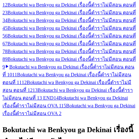
1
2
Bokutachi wa Benkyou ga Dekinai เรื่องนี้ตำราไม่มีสอน ตอนที่
2
3
Bokutachi wa Benkyou ga Dekinai เรื่องนี้ตำราไม่มีสอน ตอนที่
3
4
Bokutachi wa Benkyou ga Dekinai เรื่องนี้ตำราไม่มีสอน ตอนที่
4
5
Bokutachi wa Benkyou ga Dekinai เรื่องนี้ตำราไม่มีสอน ตอนที่
5
6
Bokutachi wa Benkyou ga Dekinai เรื่องนี้ตำราไม่มีสอน ตอนที่
6
7
Bokutachi wa Benkyou ga Dekinai เรื่องนี้ตำราไม่มีสอน ตอนที่
7
8
Bokutachi wa Benkyou ga Dekinai เรื่องนี้ตำราไม่มีสอน ตอนที่
8
9
Bokutachi wa Benkyou ga Dekinai เรื่องนี้ตำราไม่มีสอน ตอนที่
9
Bokutachi wa Benkyou ga Dekinai เรื่องนี้ตำราไม่มีสอน ตอน
ที่ 10
11
Bokutachi wa Benkyou ga Dekinai เรื่องนี้ตำราไม่มีสอน
ตอนที่ 11
12
Bokutachi wa Benkyou ga Dekinai เรื่องนี้ตำราไม่มี
สอน ตอนที่ 12
13
Bokutachi wa Benkyou ga Dekinai เรื่องนี้ตำรา
ไม่มีสอน ตอนที่ 13 END
14
Bokutachi wa Benkyou ga Dekinai
เรื่องนี้ตำราไม่มีสอน OVA 1
15
Bokutachi wa Benkyou ga Dekinai
เรื่องนี้ตำราไม่มีสอน OVA 2
Bokutachi wa Benkyou ga Dekinai เรื่องนี้