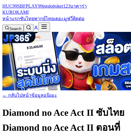
HUC99
SBFPLAY99
pgslot
joker123
บาคาร่า
KURO
KAMI
หน้าแรก
ซับไทย
พากย์ไทย
เดอะมูฟวี่
ติดต่อ
Search
← กลับไปหน้าข้อมูลอนิเมะ
Diamond no Ace Act II ซับไทย
Diamond no Ace Act II ตอนที่