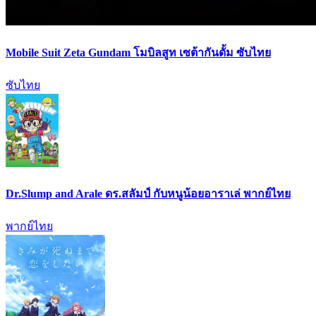
Mobile Suit Zeta Gundam โมบิลสูท เซต้ากันดั้ม ซับไทย
ซับไทย
Dr.Slump and Arale ดร.สลัมป์ กับหนูน้อยอาราเล่ พากย์ไทย
พากย์ไทย