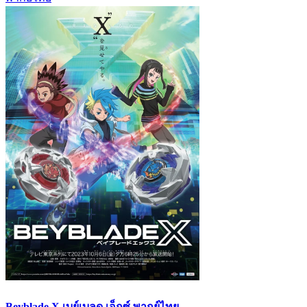
Beyblade X เบย์เบลด เอ็กซ์ พากย์ไทย