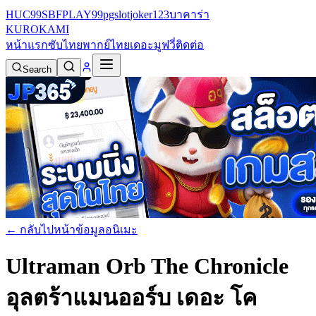
HUC99
SBFPLAY99
pgslot
joker123
บาคาร่า
KURO
KAMI
หน้าแรก
ซับไทย
พากย์ไทย
เดอะมูฟวี่
ติดต่อ
Search
← กลับไปหน้าข้อมูลอนิเมะ
Ultraman Orb The Chronicle
อุลตร้าแมนออร์บ เดอะ โค