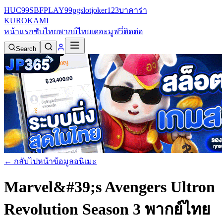
HUC99
SBFPLAY99
pgslot
joker123
บาคาร่า
KURO
KAMI
หน้าแรก
ซับไทย
พากย์ไทย
เดอะมูฟวี่
ติดต่อ
Search
← กลับไปหน้าข้อมูลอนิเมะ
Marvel&#39;s Avengers Ultron
Revolution Season 3 พากย์ไทย