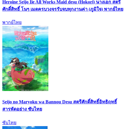
Heroine Seijo Iie All Works Maid desu (Hokori) นางเอก สตรี
ศักดิ์สิทธิ์ โนๆ เมดครบวงจรรับจบทุกงานค่า (ภูมิใจ) พากย์ไทย
พากย์ไทย
Seijo no Maryoku wa Bannou Desu สตรีศักดิ์สิทธิ์อิทธิฤทธิ์
สารพัดอย่าง ซับไทย
ซับไทย