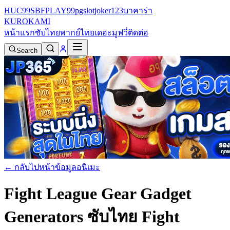
HUC99
SBFPLAY99
pgslot
joker123
บาคาร่า
KURO
KAMI
หน้าแรก
ซับไทย
พากย์ไทย
เดอะมูฟวี่
ติดต่อ
Search
← กลับไปหน้าข้อมูลอนิเมะ
Fight League Gear Gadget
Generators ซับไทย
Fight