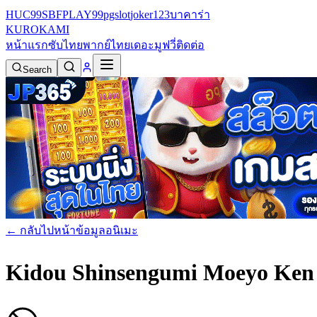
HUC99
SBFPLAY99
pgslot
joker123
บาคาร่า
KURO
KAMI
หน้าแรก
ซับไทย
พากย์ไทย
เดอะมูฟวี่
ติดต่อ
Search
← กลับไปหน้าข้อมูลอนิเมะ
Kidou Shinsengumi Moeyo Ken