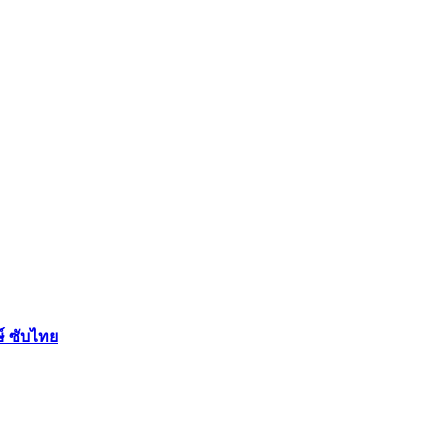
ษ์ ซับไทย