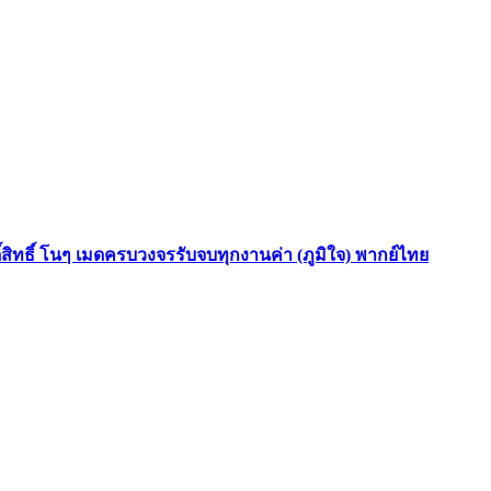
ดิ์สิทธิ์ โนๆ เมดครบวงจรรับจบทุกงานค่า (ภูมิใจ) พากย์ไทย